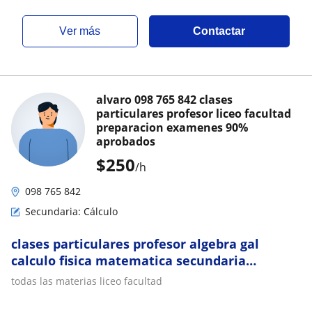
ver más
Contactar
alvaro 098 765 842 clases
particulares profesor liceo facultad
preparacion examenes 90%
aprobados
$
250
/h
098 765 842
Secundaria: Cálculo
clases particulares profesor algebra gal
calculo fisica matematica secundaria
ingenieria ort catolica um ude utu
todas las materias liceo facultad