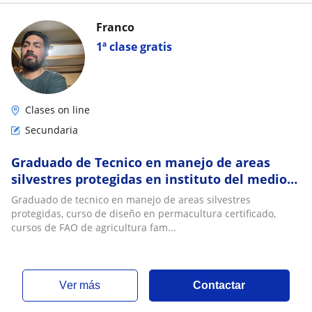
Franco
1ª clase gratis
Clases on line
Secundaria
Graduado de Tecnico en manejo de areas
silvestres protegidas en instituto del medio
ambiente. Clases de medio ambiente chileno
Graduado de tecnico en manejo de areas silvestres
protegidas, curso de diseño en permacultura certificado,
cursos de FAO de agricultura fam...
ver más
Contactar