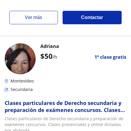
ver más
Contactar
Adriana
$
50
/h
1ª clase gratis
Montevideo
Secundaria
Clases particulares de Derecho secundaria y
preparación de exámenes concursos. Clases
presenciales y online dictadas por abogada
Clases particulares de Derecho secundaria y preparación de
exámenes concursos. Clases presenciales y online dictadas
por abogada.