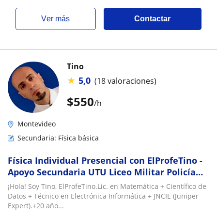
ver más
Contactar
Tino
★
5,0
(18 valoraciones)
$
550
/h
Montevideo
Secundaria: Física básica
Física Individual Presencial con ElProfeTino -
Apoyo Secundaria UTU Liceo Militar Policía
Magisterio - Cordón Montevideo
¡Hola! Soy Tino, ElProfeTino.Lic. en Matemática + Científico de
Datos + Técnico en Electrónica Informática + JNCIE (Juniper
Expert).+20 año...