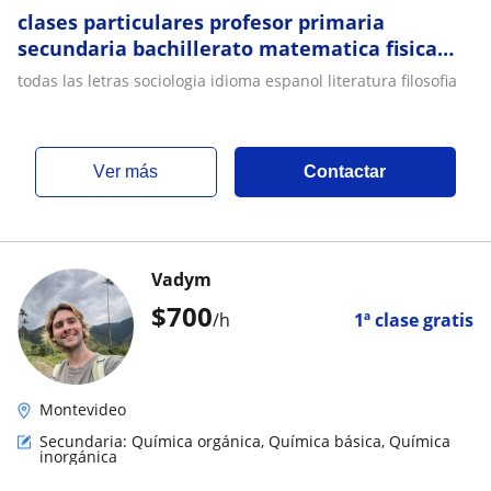
clases particulares profesor primaria
secundaria bachillerato matematica fisica
quimica historia geografia contabilidad
todas las letras sociologia idioma espanol literatura filosofia
economia
ver más
Contactar
Vadym
$
700
/h
1ª clase gratis
Montevideo
Secundaria: Química orgánica, Química básica, Química
inorgánica