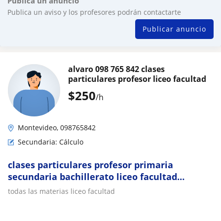
Publica un anuncio
Publica un aviso y los profesores podrán contactarte
Publicar anuncio
alvaro 098 765 842 clases
particulares profesor liceo facultad
$
250
/h
Montevideo, 098765842
Secundaria: Cálculo
clases particulares profesor primaria
secundaria bachillerato liceo facultad
matematica fisica quimica calculo todas las
todas las materias liceo facultad
letras