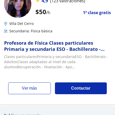
★
4,9
(123 valoraciones)
$
50
/h
1ª clase gratis
Villa Del Cerro
Secundaria: Física básica
Profesora de Física Clases particulares
Primaria y secundaria ESO - Bachillerato -
Adultos Clases adaptadas al nivel de cada
Clases particularesPrimaria y secundariaESO - Bachillerato -
alumn
AdultosClases adaptadas al nivel de cada
alumnoRecuperación - Nivelación - Apo...
ver más
Contactar