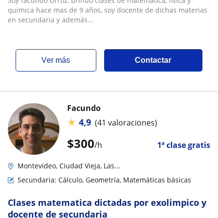
Soy facundo Urroz, brindo clases de matematica, fisica y
quimica hace mas de 9 años, soy docente de dichas materias
en secundaria y además...
ver más
Contactar
Facundo
★
4,9
(41 valoraciones)
$
300
/h
1ª clase gratis
Montevideo, Ciudad Vieja, Las...
Secundaria: Cálculo, Geometría, Matemáticas básicas
Clases matematica dictadas por exolimpico y
docente de secundaria