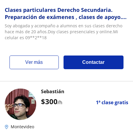
Clases particulares Derecho Secundaria.
Preparación de exámenes , clases de apoyo.
Preparación Concursos.Clases presenciales y
Soy abogada y acompaño a alumnos en sus clases derecho
onl
hace más de 20 años.Doy clases presenciales y online.Mi
celular es 09**2**18
ver más
Contactar
Sebastián
$
300
/h
1ª clase gratis
Montevideo