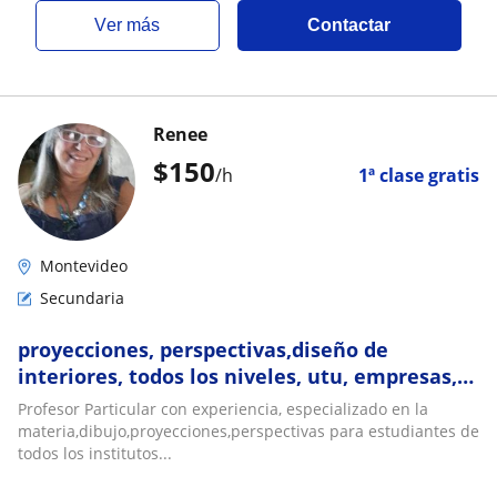
ver más
Contactar
Renee
$
150
/h
1ª clase gratis
Montevideo
Secundaria
proyecciones, perspectivas,diseño de
interiores, todos los niveles, utu, empresas,
secundaria
Profesor Particular con experiencia, especializado en la
materia,dibujo,proyecciones,perspectivas para estudiantes de
todos los institutos...