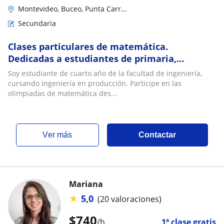
Montevideo, Buceo, Punta Carr...
Secundaria
Clases particulares de matemática.
Dedicadas a estudiantes de primaria,
secundaria y primeros años de facultad de
Soy estudiante de cuarto año de la facultad de ingeniería,
ingeniería
cursando ingeniería en producción. Participe en las
olimpiadas de matemática des...
ver más
Contactar
Mariana
★
5,0
(20 valoraciones)
$
740
/h
1ª clase gratis