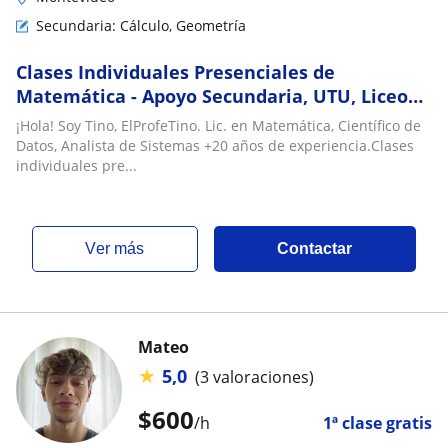
Secundaria: Cálculo, Geometría
Clases Individuales Presenciales de
Matemática - Apoyo Secundaria, UTU, Liceo
Militar, Policía, Magisterio - Montevideo,
¡Hola! Soy Tino, ElProfeTino. Lic. en Matemática, Científico de
Cordón
Datos, Analista de Sistemas +20 años de experiencia.Clases
individuales pre...
ver más
Contactar
Mateo
★
5,0
(3 valoraciones)
$
600
/h
1ª clase gratis