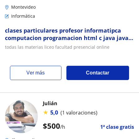
Montevideo
Informática
clases particulares profesor informatipca
computacion programacion html c java java
script base de datos presencial online
todas las materias liceo facultad presencial online
ver más
Contactar
Julián
★
5,0
(1 valoraciones)
$
500
/h
1ª clase gratis