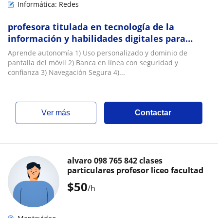
Informática: Redes
profesora titulada en tecnología de la
información y habilidades digitales para
adultos y adultos mayores
Aprende autonomía 1) Uso personalizado y dominio de
pantalla del móvil 2) Banca en línea con seguridad y
confianza 3) Navegación Segura 4)...
ver más
Contactar
alvaro 098 765 842 clases
particulares profesor liceo facultad
$
50
/h