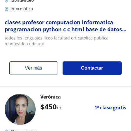
Montevideo
Informática
clases profesor computacion informatica
programacion python c c html base de datos
java java script
todos los lenguajes liceo facultad ort catolica publica
montevideo ude utu
ver más
Contactar
Verónica
$
450
/h
1ª clase gratis