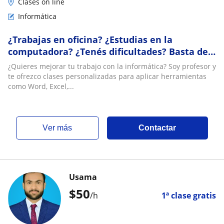
Clases on line
Informática
¿Trabajas en oficina? ¿Estudias en la
computadora? ¿Tenés dificultades? Basta de
Tutoriales Genéricos. Clases Personalizadas.
¿Quieres mejorar tu trabajo con la informática? Soy profesor y
=ESCRIBIME=
te ofrezco clases personalizadas para aplicar herramientas
como Word, Excel,...
ver más
Contactar
Usama
$
50
/h
1ª clase gratis