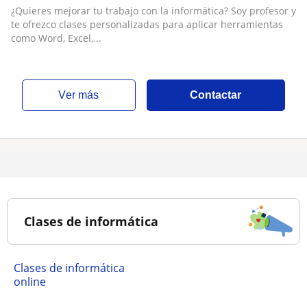
Tutoriales Genéricos. Clases Personalizadas.
¿Quieres mejorar tu trabajo con la informática? Soy profesor y
=ESCRIBIME=
te ofrezco clases personalizadas para aplicar herramientas
como Word, Excel,...
ver más
Contactar
Clases de informática
Clases de informática
online