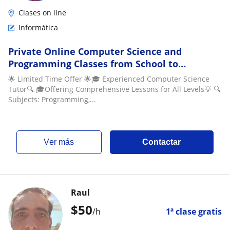
Clases on line
Informática
Private Online Computer Science and
Programming Classes from School to
Bachelors degree| At affordable Rates 4000
🌟 Limited Time Offer 🌟🎓 Experienced Computer Science
(Uruguayan Peso)
Tutor🔍 🎓Offering Comprehensive Lessons for All Levels💡 🔍
Subjects: Programming,...
ver más
Contactar
Raul
$
50
/h
1ª clase gratis