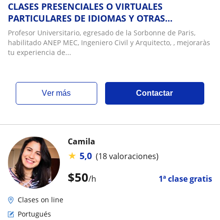
CLASES PRESENCIALES O VIRTUALES
PARTICULARES DE IDIOMAS Y OTRAS
ASIGNATURAS
Profesor Universitario, egresado de la Sorbonne de Paris,
habilitado ANEP MEC, Ingeniero Civil y Arquitecto, , mejoraràs
tu experiencia de...
ver más
Contactar
Camila
★
5,0
(18 valoraciones)
$
50
/h
1ª clase gratis
Clases on line
Portugués