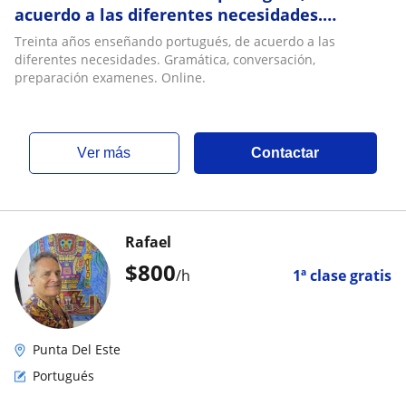
acuerdo a las diferentes necesidades.
Gramática, conversación, preparación
Treinta años enseñando portugués, de acuerdo a las
examenes. Online
diferentes necesidades. Gramática, conversación,
preparación examenes. Online.
ver más
Contactar
Rafael
$
800
/h
1ª clase gratis
Punta Del Este
Portugués