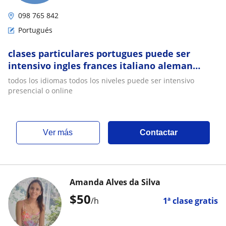
098 765 842
Portugués
clases particulares portugues puede ser
intensivo ingles frances italiano aleman
hebreo
todos los idiomas todos los niveles puede ser intensivo
presencial o online
ver más
Contactar
Amanda Alves da Silva
$
50
/h
1ª clase gratis