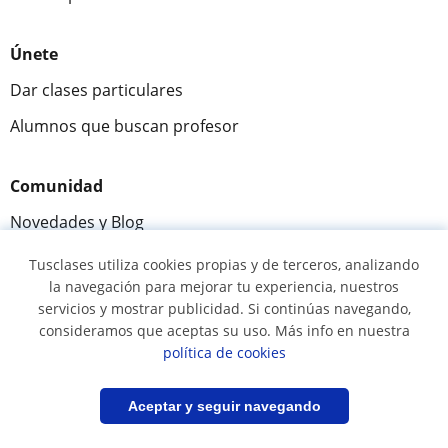
Únete
Dar clases particulares
Alumnos que buscan profesor
Comunidad
Novedades y Blog
Preguntas y respuestas
Tusclases utiliza cookies propias y de terceros, analizando
la navegación para mejorar tu experiencia, nuestros
servicios y mostrar publicidad. Si continúas navegando,
consideramos que aceptas su uso. Más info en nuestra
Fantástica
★★★★★
9,5/10
política de cookies
305915
opiniones de alumnos
Filtrar
Guardar búsqueda
Aceptar y seguir navegando