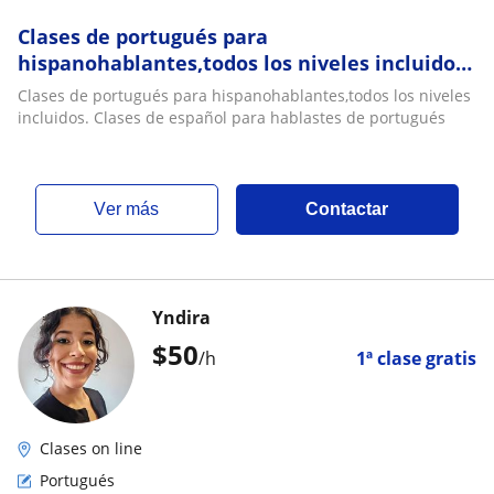
Clases de portugués para
hispanohablantes,todos los niveles incluidos.
Clases de español para hablastes de
Clases de portugués para hispanohablantes,todos los niveles
portugués
incluidos. Clases de español para hablastes de portugués
ver más
Contactar
Yndira
$
50
/h
1ª clase gratis
Clases on line
Portugués