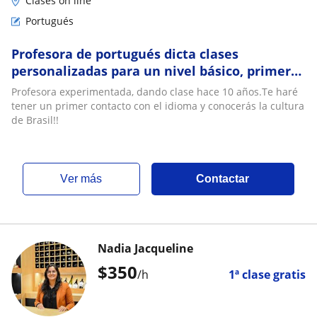
Clases on line
Portugués
Profesora de portugués dicta clases
personalizadas para un nivel básico, primer
contacto con la lengua
Profesora experimentada, dando clase hace 10 años.Te haré
tener un primer contacto con el idioma y conocerás la cultura
de Brasil!!
ver más
Contactar
Nadia Jacqueline
$
350
/h
1ª clase gratis