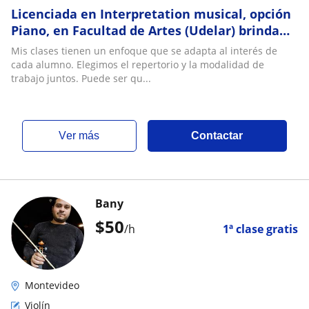
Licenciada en Interpretation musical, opción
Piano, en Facultad de Artes (Udelar) brinda
clases de piano y teoría musical
Mis clases tienen un enfoque que se adapta al interés de
cada alumno. Elegimos el repertorio y la modalidad de
trabajo juntos. Puede ser qu...
ver más
Contactar
Bany
$
50
/h
1ª clase gratis
Montevideo
Violín