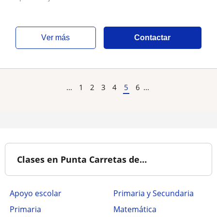
ver más
Contactar
...
1
2
3
4
5
6
...
Clases en Punta Carretas de…
Apoyo escolar
Primaria y Secundaria
Primaria
Matemática