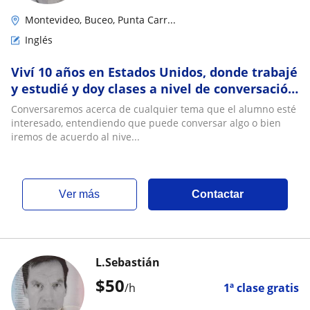
Montevideo, Buceo, Punta Carr...
Inglés
Viví 10 años en Estados Unidos, donde trabajé
y estudié y doy clases a nivel de conversación
del Inglés de cada día o bien de Inglés
Conversaremos acerca de cualquier tema que el alumno esté
técnico, en el área biológica
interesado, entendiendo que puede conversar algo o bien
iremos de acuerdo al nive...
ver más
Contactar
L.Sebastián
$
50
/h
1ª clase gratis