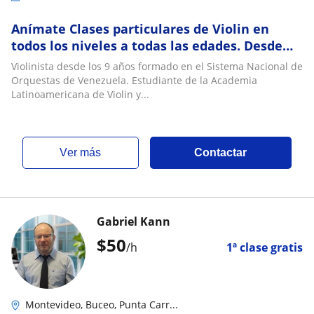
Anímate Clases particulares de Violin en
todos los niveles a todas las edades. Desde
2011 en experiencia dando clases. Formado
Violinista desde los 9 años formado en el Sistema Nacional de
en el Sistema de Orquestas de Venezuela
Orquestas de Venezuela. Estudiante de la Academia
Latinoamericana de Violin y...
ver más
Contactar
Gabriel Kann
$
50
/h
1ª clase gratis
Montevideo, Buceo, Punta Carr...