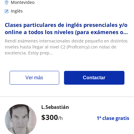
Montevideo
Inglés
Clases particulares de inglés presenciales y/o
online a todos los niveles (para exámenes o
clases simples)
Rendí exámenes internacionales desde pequeño en distintos
niveles hasta llegar al nivel C2 (Proficency) con notas de
excelencia. Estoy prep...
ver más
Contactar
L.Sebastián
$
300
/h
1ª clase gratis