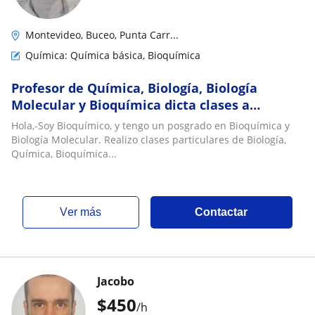
Montevideo, Buceo, Punta Carr...
Química: Química básica, Bioquímica
Profesor de Química, Biología, Biología
Molecular y Bioquímica dicta clases a
alumnos de secundaria y universidad
Hola,-Soy Bioquímico, y tengo un posgrado en Bioquímica y
(QcayBiol1eraño
Biología Molecular. Realizo clases particulares de Biología,
Química, Bioquímica...
ver más
Contactar
Jacobo
$
450
/h