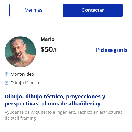
ver más
Contactar
Mario
$
50
/h
1ª clase gratis
Montevideo
Dibujo técnico
Dibujo- dibujo técnico, proyecciones y
perspectivas, planos de albañileriay
sanitaria, steel framing
Ayudante de Arquitecto e ingeniero, Técnico en estructuras
de stell framing