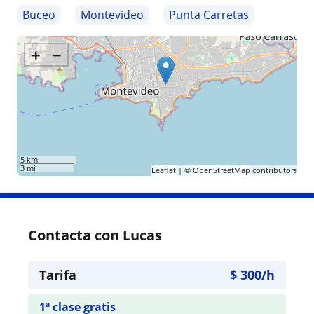
Buceo
Montevideo
Punta Carretas
+
−
5 km
3 mi
Leaflet
| ©
OpenStreetMap
contributors
Contacta con Lucas
Tarifa
$
300
/h
1ª clase gratis