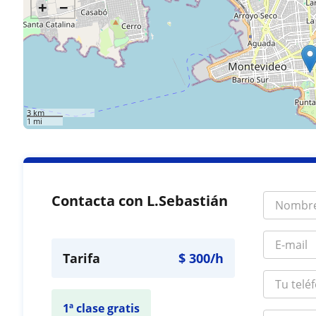
+
−
3 km
1 mi
Contacta con L.Sebastián
Tarifa
$
300
/h
1ª clase gratis