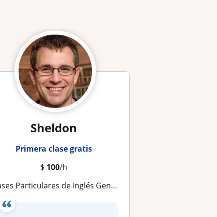
Sheldon
Primera clase gratis
$
100
/h
es Particulares de Inglés General o Business English para ejecutivos, adultos y jóvenes en Montevideo