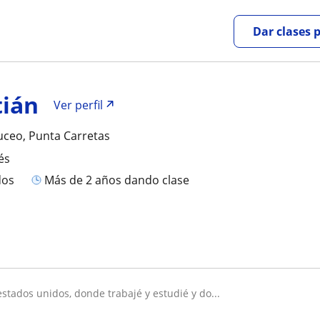
Dar clases 
tián
Ver perfil
uceo, Punta Carretas
és
dos
más de 2 años dando clase
 estados unidos, donde trabajé y estudié y do...