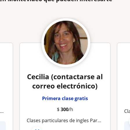
Cecilia (contactarse al
correo electrónico)
Primera clase gratis
$
300
/h
s
Clas
Clases particulares de ingles Para niños /adultos online o presencial (según ubicación)