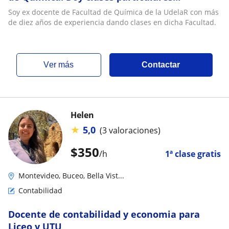
presenciales o vía zoom para preparar
Soy ex docente de Facultad de Química de la UdelaR con más
exámenes, parciales o para seguir el curso
de diez años de experiencia dando clases en dicha Facultad.
ver más
Contactar
Helen
★
5,0
(3 valoraciones)
$
350
/h
1ª clase gratis
Montevideo, Buceo, Bella Vist...
Contabilidad
Docente de contabilidad y economia para
Liceo y UTU