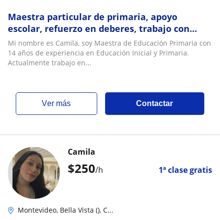
Maestra particular de primaria, apoyo
escolar, refuerzo en deberes, trabajo con
material lúdico. Zona cordón
Mi nombre es Camila, soy Maestra de Educación Primaria con
14 años de experiencia en Educación Inicial y Primaria.
Actualmente trabajo en...
ver más
Contactar
Camila
$
250
/h
1ª clase gratis
Montevideo, Bella Vista (), C...