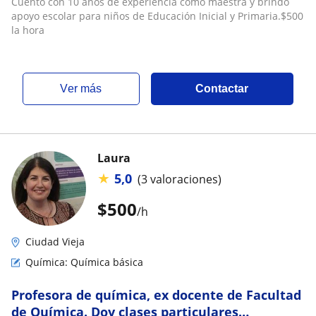
Cuento con 10 años de experiencia como maestra y brindo
apoyo escolar para niños de Educación Inicial y Primaria.$500
la hora
ver más
Contactar
Laura
★
5,0
(3 valoraciones)
$
500
/h
Ciudad Vieja
Química: Química básica
Profesora de química, ex docente de Facultad
de Química. Doy clases particulares