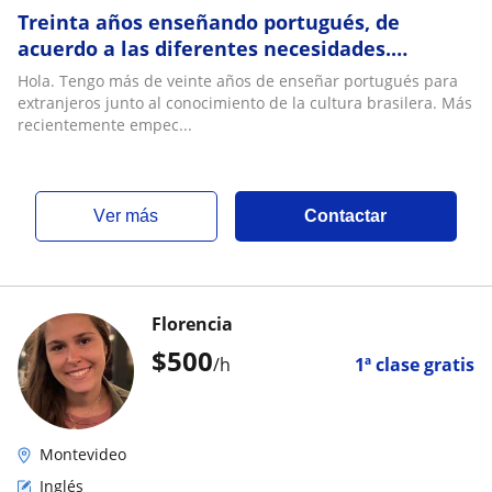
Treinta años enseñando portugués, de
acuerdo a las diferentes necesidades.
Gramática, conversación, preparación
Hola. Tengo más de veinte años de enseñar portugués para
examenes. Online
extranjeros junto al conocimiento de la cultura brasilera. Más
recientemente empec...
ver más
Contactar
Florencia
$
500
/h
1ª clase gratis
Montevideo
Inglés