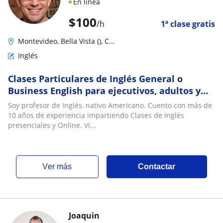
En línea
$
100
/h
1ª clase gratis
Montevideo, Bella Vista (), C...
Inglés
Clases Particulares de Inglés General o
Business English para ejecutivos, adultos y
jóvenes en Montevideo
Soy profesor de Inglés, nativo Americano. Cuento con más de
10 años de experiencia impartiendo Clases de Inglés
presenciales y Online. Vi...
ver más
Contactar
Joaquin