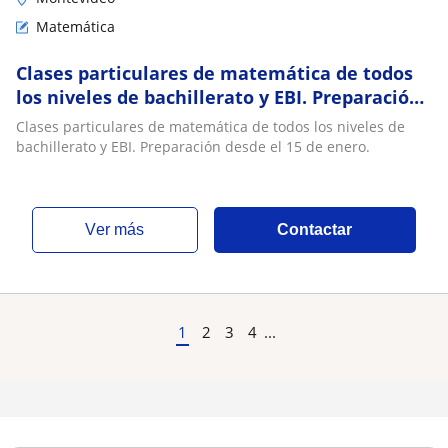
Matemática
Clases particulares de matemática de todos
los niveles de bachillerato y EBI. Preparación
desde el 15 de enero
Clases particulares de matemática de todos los niveles de
bachillerato y EBI. Preparación desde el 15 de enero.
ver más
Contactar
1
2
3
4
...