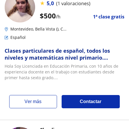
★
5,0
(1 valoraciones)
$
500
/h
1ª clase gratis
Montevideo, Bella Vista (), C...
Español
Clases particulares de español, todos los
niveles y matemáticas nivel primario.
(Presencial y online)
Hola Soy Licenciada en Educación Primaria, con 10 años de
experiencia docente en el trabajo con estudiantes desde
primer hasta sexto grado....
ver más
Contactar