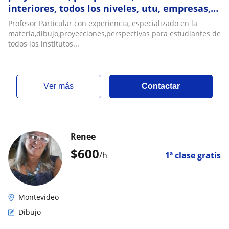
interiores, todos los niveles, utu, empresas,
secundaria
Profesor Particular con experiencia, especializado en la
materia,dibujo,proyecciones,perspectivas para estudiantes de
todos los institutos...
ver más
Contactar
Renee
$
600
/h
1ª clase gratis
Montevideo
Dibujo