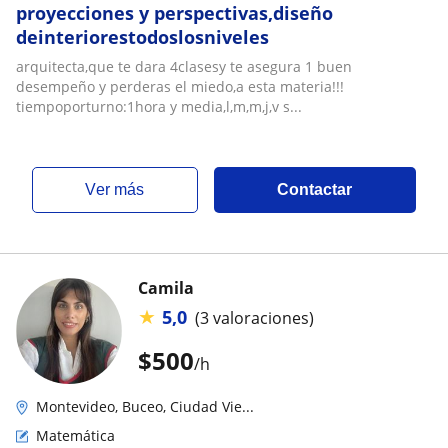
proyecciones y perspectivas,diseño
deinteriorestodoslosniveles
arquitecta,que te dara 4clasesy te asegura 1 buen
desempeño y perderas el miedo,a esta materia!!!
tiempoporturno:1hora y media,l,m,m,j,v s...
ver más
Contactar
Camila
★
5,0
(3 valoraciones)
$
500
/h
Montevideo, Buceo, Ciudad Vie...
Matemática