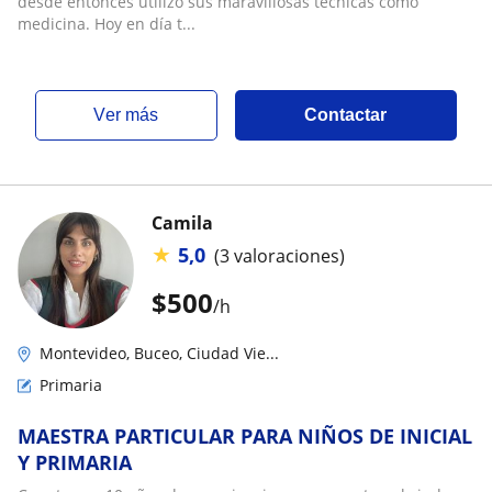
desde entonces utilizo sus maravillosas técnicas como
medicina. Hoy en día t...
ver más
Contactar
Camila
★
5,0
(3 valoraciones)
$
500
/h
Montevideo, Buceo, Ciudad Vie...
Primaria
MAESTRA PARTICULAR PARA NIÑOS DE INICIAL
Y PRIMARIA