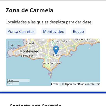
Zona de Carmela
Localidades a las que se desplaza para dar clase
Punta Carretas
Montevideo
Buceo
+
−
3 km
1 mi
Leaflet
| ©
OpenStreetMap
contributors
Contacta con Carmela