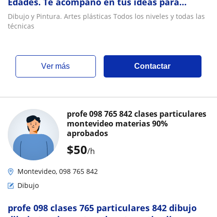
Edades. Te acompaño en tus ideas para
hacerlas realidad
Dibujo y Pintura. Artes plásticas Todos los niveles y todas las
técnicas
ver más
Contactar
profe 098 765 842 clases particulares
montevideo materias 90%
aprobados
$
50
/h
Montevideo, 098 765 842
Dibujo
profe 098 clases 765 particulares 842 dibujo