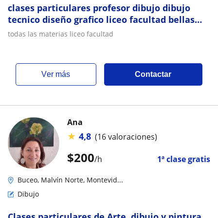
clases particulares profesor dibujo dibujo
tecnico diseño grafico liceo facultad bellas
arte comunicacion visual
todas las materias liceo facultad
ver más
Contactar
Ana
★
4,8
(16 valoraciones)
$
200
/h
1ª clase gratis
Buceo, Malvín Norte, Montevid...
Dibujo
Clases particulares de Arte, dibujo y pintura