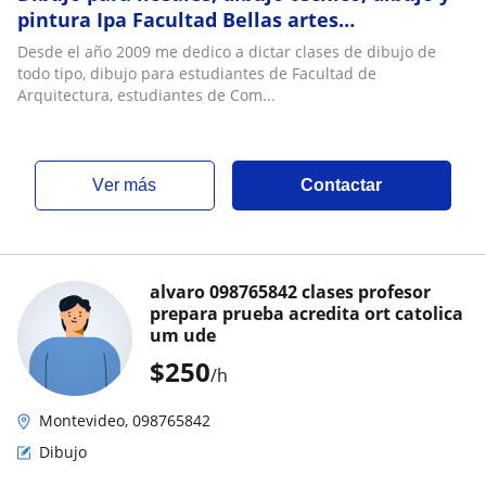
pintura Ipa Facultad Bellas artes
Comunicación Visual Liceo Utu
Desde el año 2009 me dedico a dictar clases de dibujo de
todo tipo, dibujo para estudiantes de Facultad de
Arquitectura, estudiantes de Com...
ver más
Contactar
alvaro 098765842 clases profesor
prepara prueba acredita ort catolica
um ude
$
250
/h
Montevideo, 098765842
Dibujo