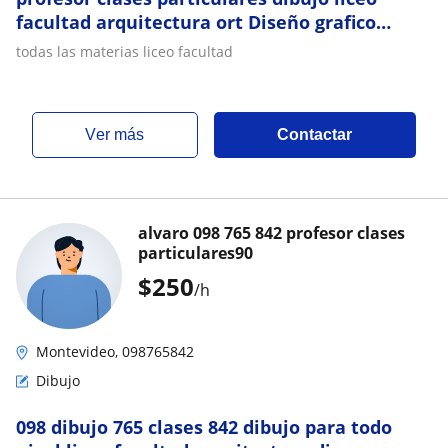
facultad arquitectura ort Diseño grafico
dibujo tecnico ipa dibujo al natural
todas las materias liceo facultad
proyecciones
ver más
Contactar
alvaro 098 765 842 profesor clases
particulares90
$
250
/h
Montevideo, 098765842
Dibujo
098 dibujo 765 clases 842 dibujo para todo