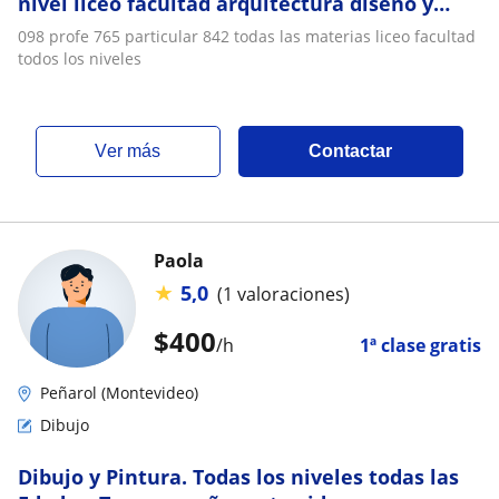
nivel liceo facultad arquitectura diseno y
urbanismo moda dibujo tecnico autocad 2d y
098 profe 765 particular 842 todas las materias liceo facultad
3d autodesk
todos los niveles
ver más
Contactar
Paola
★
5,0
(1 valoraciones)
$
400
/h
1ª clase gratis
Peñarol (Montevideo)
Dibujo
Dibujo y Pintura. Todas los niveles todas las