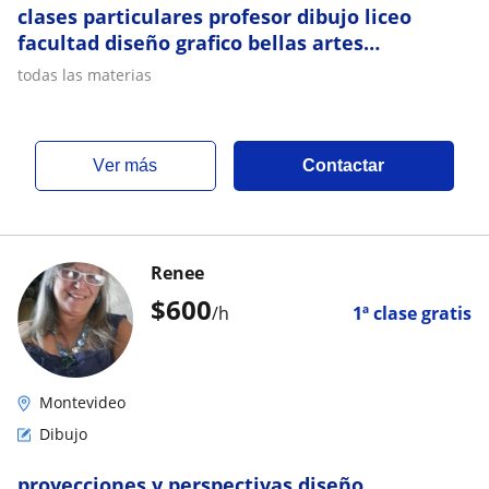
clases particulares profesor dibujo liceo
facultad diseño grafico bellas artes
comunicacion visual ort um catolica utu ude
todas las materias
ver más
Contactar
Renee
$
600
/h
1ª clase gratis
Montevideo
Dibujo
proyecciones y perspectivas,diseño