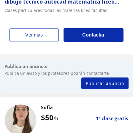
dibujo tecnico autocad matematica liceo
facultad diseno arquitectura
clases particulares todas las materias liceo facultad
ver más
Contactar
Publica un anuncio
Publica un aviso y los profesores podrán contactarte
Publicar anuncio
Sofia
$
50
/h
1ª clase gratis