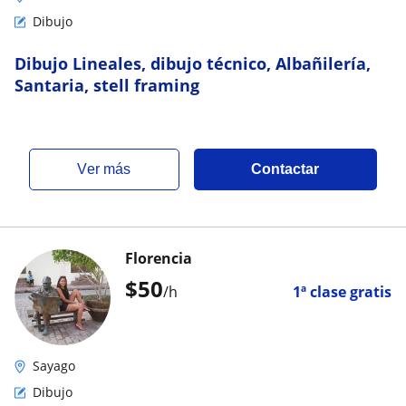
Dibujo
Dibujo Lineales, dibujo técnico, Albañilería,
Santaria, stell framing
ver más
Contactar
Florencia
$
50
/h
1ª clase gratis
Sayago
Dibujo