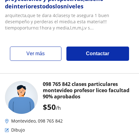
deinteriorestodoslosniveles
arquitecta,que te dara 4clasesy te asegura 1 buen
desempeño y perderas el miedo,a esta materia!!!
tiempoporturno:1hora y media,l,m,m,j,v s...
ver más
Contactar
098 765 842 clases particulares
montevideo profesor liceo facultad
90% aprobados
$
50
/h
Montevideo, 098 765 842
Dibujo