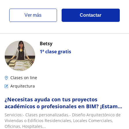
ver más
Contactar
Betsy
1ª clase gratis
Clases on line
Arquitectura
¿Necesitas ayuda con tus proyectos
académicos o profesionales en BIM? ¡Estamos
aquí para ayudarte! Ofrecemos servicios de
Servicios:- Clases personalizadas.- Diseño Arquitectónico de
diseño y
Viviendas o Edificios Residenciales, Locales Comerciales,
Oficinas, Hospitales...