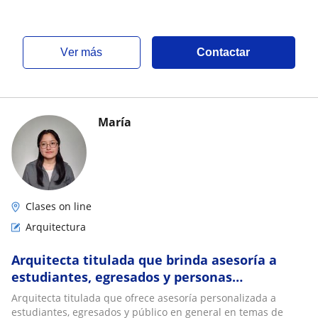
ver más
Contactar
María
Clases on line
Arquitectura
Arquitecta titulada que brinda asesoría a
estudiantes, egresados y personas
interesadas sobre temas de Arquitectura
Arquitecta titulada que ofrece asesoría personalizada a
estudiantes, egresados y público en general en temas de