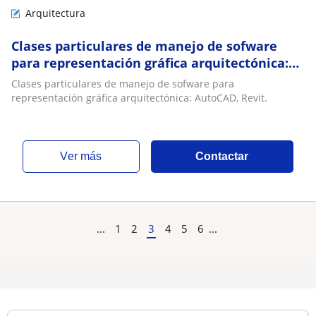
Arquitectura
Clases particulares de manejo de sofware
para representación gráfica arquitectónica:
AutoCAD, Revit
Clases particulares de manejo de sofware para
representación gráfica arquitectónica: AutoCAD, Revit.
ver más
Contactar
...
1
2
3
4
5
6
...