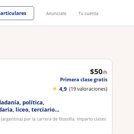
particulares
Anunciate
Tu cuenta
$
50
/h
Primera clase gratis
★
4,9
(19 valoraciones)
dadanía, política,
aria, liceo, terciario
rgentina) por la carrera de filosofía. Imparto clases