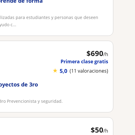
prendé de forma
lizadas para estudiantes y personas que deseen
yudo c...
$
690
/h
Primera clase gratis
★
5,0
(11 valoraciones)
oyectos de 3ro
3ro Prevencionista y seguridad.
$
50
/h