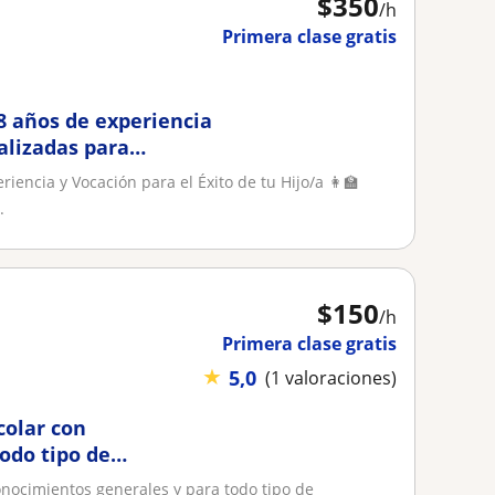
$
350
/h
Primera clase gratis
8 años de experiencia
alizadas para
iencia y Vocación para el Éxito de tu Hijo/a 👩‍🏫
.
$
150
/h
Primera clase gratis
★
5,0
(1 valoraciones)
colar con
odo tipo de
onocimientos generales y para todo tipo de