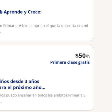
 Aprende y Crece:
ón Primaria 🌟No siempre creí que la docencia era mi
.
$
50
/h
Primera clase gratis
iños desde 3 años
para el próximo año
años puedo enseñar en todos los ámbitos.Primaria y
..