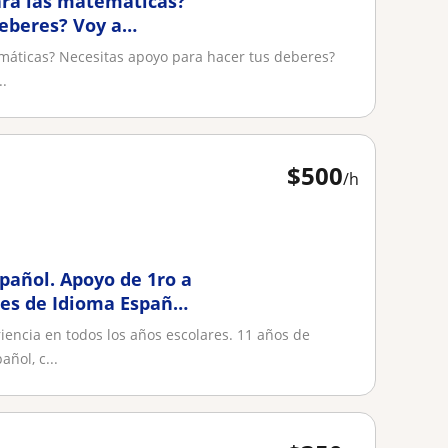
para las matemáticas?
eberes? Voy a
temáticas? Necesitas apoyo para hacer tus deberes?
..
$
500
/h
pañol. Apoyo de 1ro a
res de Idioma Español
encia en todos los años escolares. 11 años de
ñol, c...