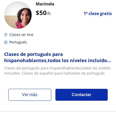
Marinela
$
50
/h
1ª clase gratis
Clases on line
Portugués
Clases de portugués para
hispanohablantes,todos los niveles incluidos.
Clases de español para hablastes de
Clases de portugués para hispanohablantes,todos los niveles
portugués
incluidos. Clases de español para hablastes de portugués
ver más
Contactar