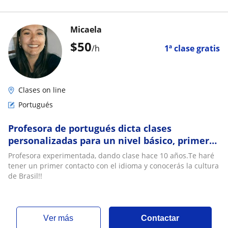
Micaela
$
50
/h
1ª clase gratis
Clases on line
Portugués
Profesora de portugués dicta clases
personalizadas para un nivel básico, primer
contacto con la lengua
Profesora experimentada, dando clase hace 10 años.Te haré
tener un primer contacto con el idioma y conocerás la cultura
de Brasil!!
ver más
Contactar