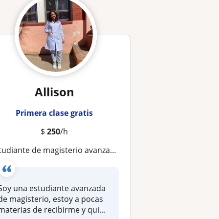
Allison
Primera clase gratis
$
250
/h
iante de magisterio avanzada, brindo apoyo escolar, preparación para pruebas y brindo clases personalizadas
Soy una estudiante avanzada
de magisterio, estoy a pocas
materias de recibirme y qui...