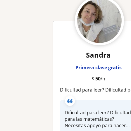
Sandra
Primera clase gratis
$
50
/h
Dificultad para leer? Dificultad para las matemáticas? Necesitas apoyo para hacer tus deberes? Voy a po...donde estés allí vo
Dificultad para leer? Dificulta
para las matemáticas?
Necesitas apoyo para hacer