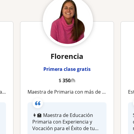
Florencia
Primera clase gratis
$
350
/h
y 🙂
Maestra de Primaria con más de 8 años de experiencia ofrece clases particulares personalizadas para potenciar el aprendizaje de tu
Estud
d
👩‍🏫 Maestra de Educación
Primaria con Experiencia y
Vocación para el Éxito de tu