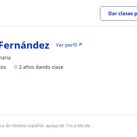
Dar clases 
Fernández
Ver perfil
maria
dos
2 años dando clase
ora de idioma español. apoyo de 1ro a 6to de...