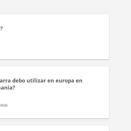
s
o?
arra debo utilizar en europa en
mania?
stas