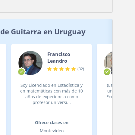
 de Guitarra en Uruguay
Francisco
Leandro
(
32
)
Soy Licenciado en Estadística y
{Español} Soy
en matemáticas con más de 10
universitario
años de experiencia como
Economía, con
profesor universi...
de ex
Ofrece clases en
Ofrece
Montevideo
Mont