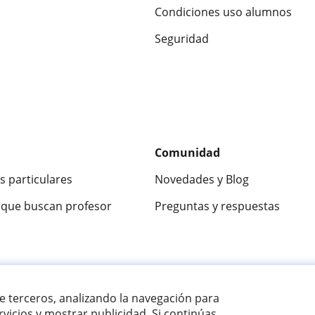
Condiciones uso alumnos
Seguridad
Comunidad
s particulares
Novedades y Blog
que buscan profesor
Preguntas y respuestas
ca
9,5/10
★★★★★
9,5/10
305883
opinion
de terceros, analizando la navegación para
vicios y mostrar publicidad. Si continúas