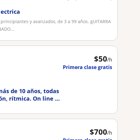
lectrica
 principiantes y avanzados, de 3 a 99 años. gUITARRA
ADO...
$
50
/h
Primera clase gratis
más de 10 años, todas
n, rítmica. On line o
$
700
/h