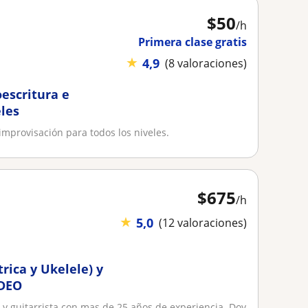
$
50
/h
Primera clase gratis
★
4,9
(8 valoraciones)
oescritura e
eles
 improvisación para todos los niveles.
$
675
/h
★
5,0
(12 valoraciones)
trica y Ukelele) y
IDEO
 y guitarrista con mas de 25 años de experiencia. Doy