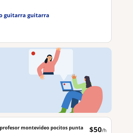
o guitarra guitarra
s profesor montevideo pocitos punta
$
50
/h