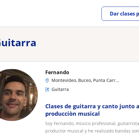
Dar clases 
Guitarra
Fernando
Montevideo, Buceo, Punta Carr...
Guitarra
Clases de guitarra y canto junto
producciòn musical
Soy Fernando, mùsico profesional, guitarrist
productor musical y he realizado bandas son