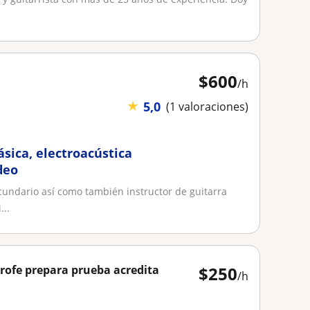
$
600
/h
★
5,0
(1 valoraciones)
ásica, electroacústica
deo
cundario así como también instructor de guitarra
...
profe prepara prueba acredita
$
250
/h