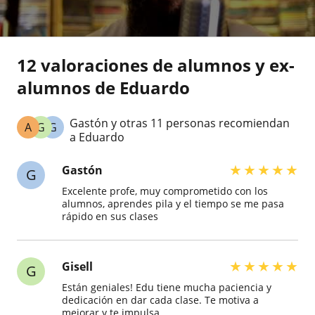
12 valoraciones de alumnos y ex-
alumnos de Eduardo
Gastón y otras 11 personas recomiendan
A
G
G
a Eduardo
★
★
★
★
★
Gastón
G
Excelente profe, muy comprometido con los
alumnos, aprendes pila y el tiempo se me pasa
rápido en sus clases
★
★
★
★
★
Gisell
G
Están geniales! Edu tiene mucha paciencia y
dedicación en dar cada clase. Te motiva a
mejorar y te impulsa