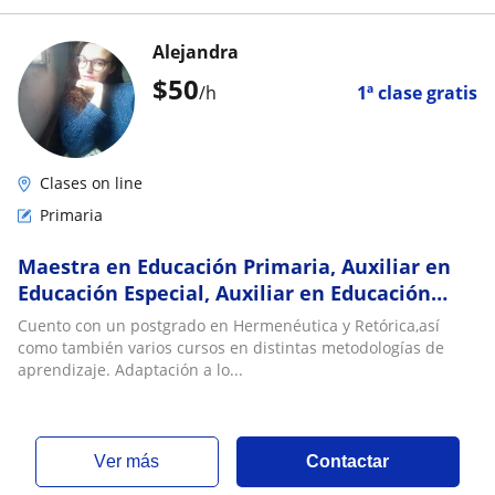
Alejandra
$
50
/h
1ª clase gratis
Clases on line
Primaria
Maestra en Educación Primaria, Auxiliar en
Educación Especial, Auxiliar en Educación
Inicial
Cuento con un postgrado en Hermenéutica y Retórica,así
como también varios cursos en distintas metodologías de
aprendizaje. Adaptación a lo...
ver más
Contactar