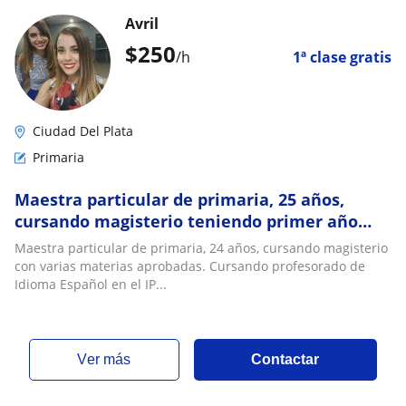
Avril
$
250
/h
1ª clase gratis
Ciudad Del Plata
Primaria
Maestra particular de primaria, 25 años,
cursando magisterio teniendo primer año
totalmente aprobado
Maestra particular de primaria, 24 años, cursando magisterio
con varias materias aprobadas. Cursando profesorado de
Idioma Español en el IP...
ver más
Contactar