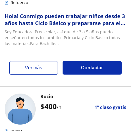
Refuerzo
Hola! Conmigo pueden trabajar niños desde 3
años hasta Ciclo Básico y prepararse para el
próximo año educativo. Exámenes consultar
Soy Educadora Preescolar, así que de 3 a 5 años puedo
enseñar en todos los ámbitos.Primaria y Ciclo Básico todas
las materias.Para Bachille...
ver más
Contactar
Rocio
$
400
/h
1ª clase gratis