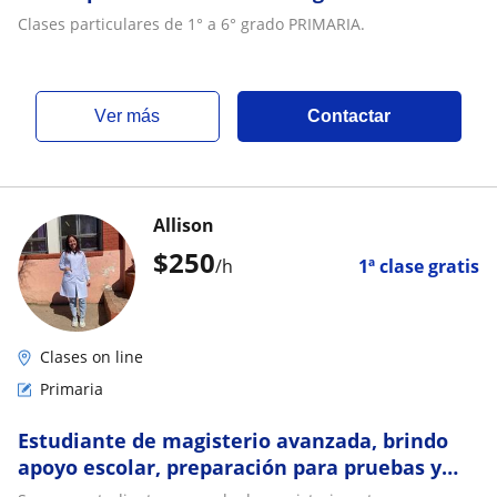
Clases particulares de 1° a 6° grado PRIMARIA.
ver más
Contactar
Allison
$
250
/h
1ª clase gratis
Clases on line
Primaria
Estudiante de magisterio avanzada, brindo
apoyo escolar, preparación para pruebas y
brindo clases personalizadas