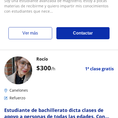
Soy una estudiante avanzada de magisterio, estoy a pocas
materias de recibirme y quiero impartir mis conocimientos
con estudiantes que nece...
ver más
Contactar
Rocío
$
300
/h
1ª clase gratis
Canelones
Refuerzo
Estudiante de bachillerato dicta clases de
apoyo a personas de todas las edades. Con