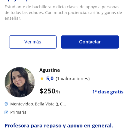
mucha paciencia, cariño y ganas de enseñar
Estudiante de bachillerato dicta clases de apoyo a personas
de todas las edades. Con mucha paciencia, cariño y ganas de
enseñar.
ver más
Contactar
Agustina
★
5,0
(1 valoraciones)
$
250
/h
1ª clase gratis
Montevideo, Bella Vista (), C...
Primaria
Profesora para repaso y apoyo en general.