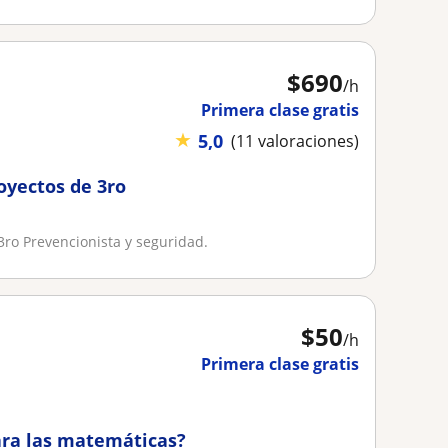
$
690
/h
Primera clase gratis
★
5,0
(11 valoraciones)
oyectos de 3ro
3ro Prevencionista y seguridad.
$
50
/h
Primera clase gratis
para las matemáticas?