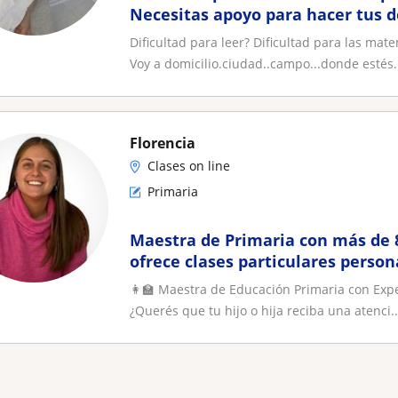
Necesitas apoyo para hacer tus d
po...donde estés allí voy 🙂
Dificultad para leer? Dificultad para las ma
Voy a domicilio.ciudad..campo...donde estés.
Florencia
Clases on line
Primaria
Maestra de Primaria con más de 
ofrece clases particulares person
potenciar el aprendizaje de tu
👩‍🏫 Maestra de Educación Primaria con Exper
¿Querés que tu hijo o hija reciba una atenci..