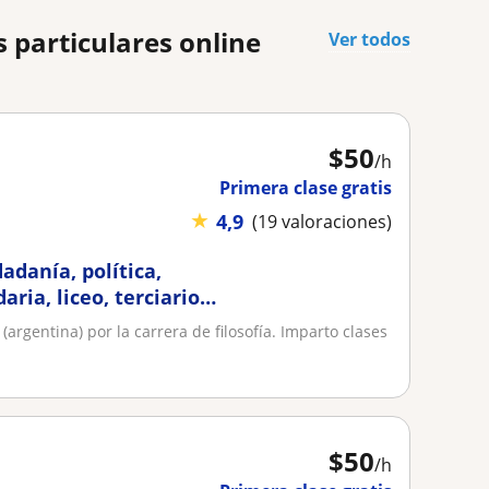
 particulares online
Ver todos
$
50
/h
Primera clase gratis
★
4,9
(19 valoraciones)
dadanía, política,
aria, liceo, terciario
rgentina) por la carrera de filosofía. Imparto clases
$
50
/h