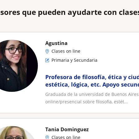
sores que pueden ayudarte con clases
Agustina
Clases on line
Primaria y Secundaria
Profesora de filosofía, ética y ciu
estética, lógica, etc. Apoyo secund
universitario
Graduada de la universidad de Buenos Aires (a
online/presencial sobre filosofia, estét...
Tania Dominguez
Clases on line