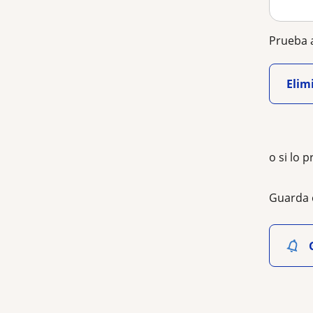
Prueba a
Elimi
o si lo p
Guarda 