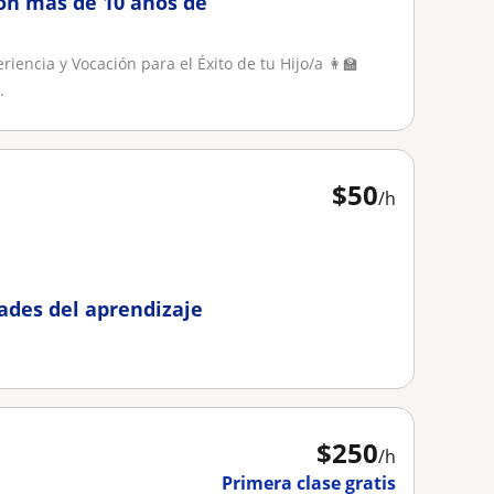
on más de 10 años de
iencia y Vocación para el Éxito de tu Hijo/a 👩‍🏫
.
$
50
/h
tades del aprendizaje
$
250
/h
Primera clase gratis