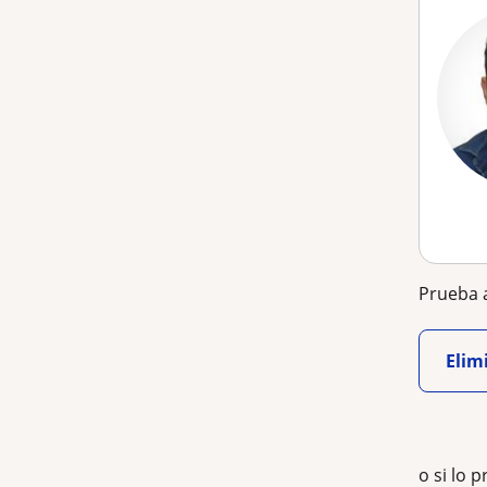
Prueba a
Elimi
o si lo p