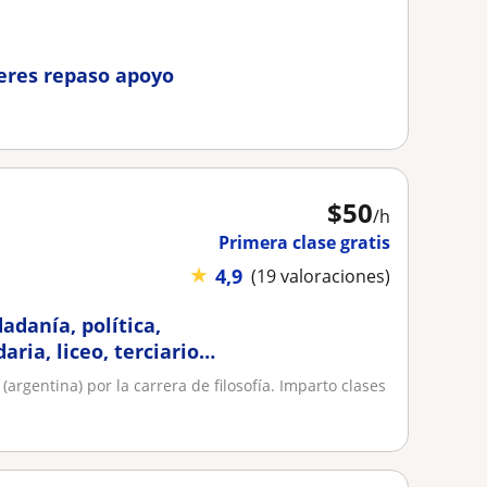
eres repaso apoyo
$
50
/h
Primera clase gratis
★
4,9
(19 valoraciones)
dadanía, política,
aria, liceo, terciario
rgentina) por la carrera de filosofía. Imparto clases