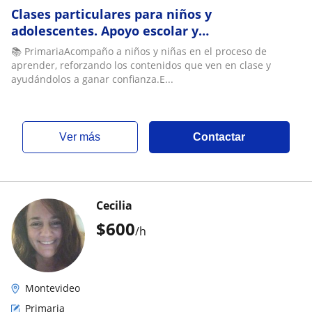
Clases particulares para niños y
adolescentes. Apoyo escolar y
acompañamiento en el estudio
📚 PrimariaAcompaño a niños y niñas en el proceso de
aprender, reforzando los contenidos que ven en clase y
ayudándolos a ganar confianza.E...
ver más
Contactar
Cecilia
$
600
/h
Montevideo
Primaria