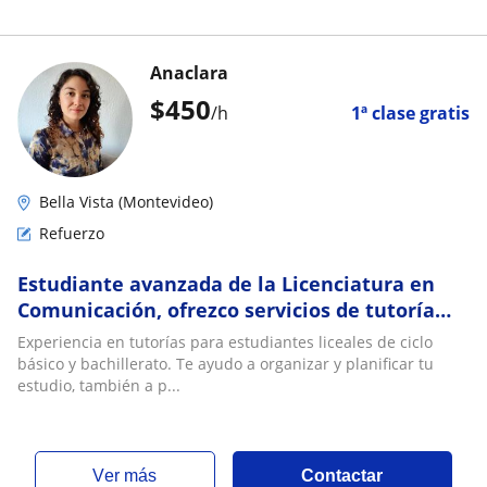
Anaclara
$
450
/h
1ª clase gratis
Bella Vista (Montevideo)
Refuerzo
Estudiante avanzada de la Licenciatura en
Comunicación, ofrezco servicios de tutoría
para escolares y locales. Clases área social
Experiencia en tutorías para estudiantes liceales de ciclo
básico y bachillerato. Te ayudo a organizar y planificar tu
estudio, también a p...
ver más
Contactar