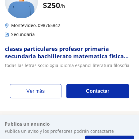
$
250
/h
Montevideo, 098765842
Secundaria
clases particulares profesor primaria
secundaria bachillerato matematica fisica
quimica historia geografia contabilidad
todas las letras sociologia idioma espanol literatura filosofia
economia
ver más
Contactar
Publica un anuncio
Publica un aviso y los profesores podrán contactarte