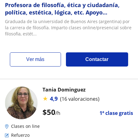
Profesora de filosofía, ética y ciudadanía,
política, estética, lógica, etc. Apoyo
secundaria, liceo, terciario universitario
Graduada de la universidad de Buenos Aires (argentina) por
la carrera de filosofía. Imparto clases online/presencial sobre
filosofia, estét...
ver más
Contactar
Tania Dominguez
★
4,9
(16 valoraciones)
$
50
/h
1ª clase gratis
Clases on line
Refuerzo