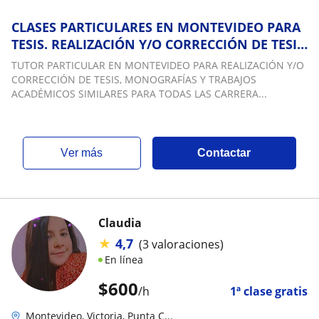
CLASES PARTICULARES EN MONTEVIDEO PARA
TESIS. REALIZACIÓN Y/O CORRECCIÓN DE TESIS,
MONOGRAFÍAS Y TRABAJOS ACADÉMICOS
TUTOR PARTICULAR EN MONTEVIDEO PARA REALIZACIÓN Y/O
SIMILARES
CORRECCIÓN DE TESIS, MONOGRAFÍAS Y TRABAJOS
ACADÉMICOS SIMILARES PARA TODAS LAS CARRERA...
ver más
Contactar
Claudia
★
4,7
(3 valoraciones)
En línea
$
600
/h
1ª clase gratis
Montevideo, Victoria, Punta C...