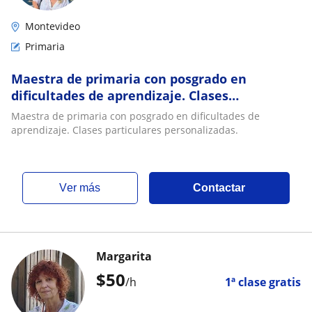
Montevideo
Primaria
Maestra de primaria con posgrado en
dificultades de aprendizaje. Clases
particulares personalizadas
Maestra de primaria con posgrado en dificultades de
aprendizaje. Clases particulares personalizadas.
ver más
Contactar
Margarita
$
50
/h
1ª clase gratis