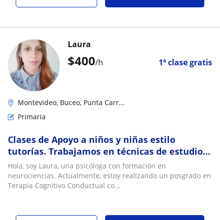
Laura
$
400
/h
1ª clase gratis
Montevideo, Buceo, Punta Carr...
Primaria
Clases de Apoyo a niños y niñas estilo
tutorías. Trabajamos en técnicas de estudio y
resolución de problemas
Hola, soy Laura, una psicóloga con formación en
neurociencias. Actualmente, estoy realizando un posgrado en
Terapia Cognitivo Conductual co...