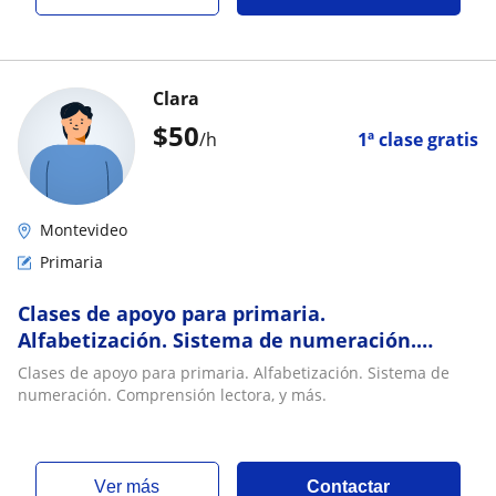
Clara
$
50
/h
1ª clase gratis
Montevideo
Primaria
Clases de apoyo para primaria.
Alfabetización. Sistema de numeración.
Comprensión lectora, y más
Clases de apoyo para primaria. Alfabetización. Sistema de
numeración. Comprensión lectora, y más.
ver más
Contactar