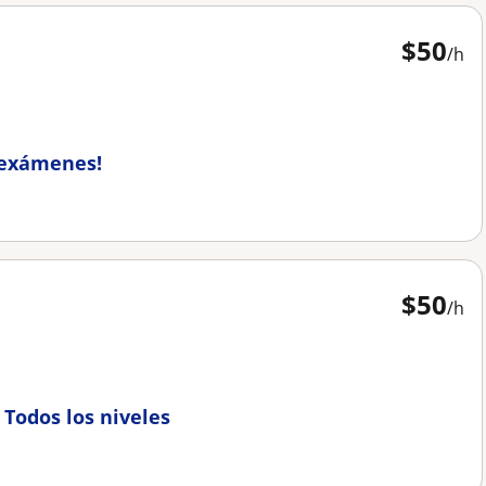
$
50
/h
 exámenes!
$
50
/h
. Todos los niveles