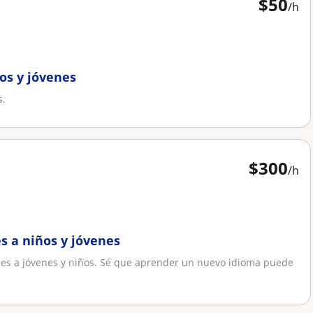
$
50
/h
ños y jóvenes
s.
$
300
/h
es a niños y jóvenes
nes a jóvenes y niños. Sé que aprender un nuevo idioma puede