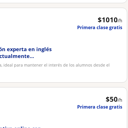
$
1010
/h
Primera clase gratis
ón experta en inglés
¡Actualmente
UY!
a, ideal para mantener el interés de los alumnos desde el
$
50
/h
Primera clase gratis