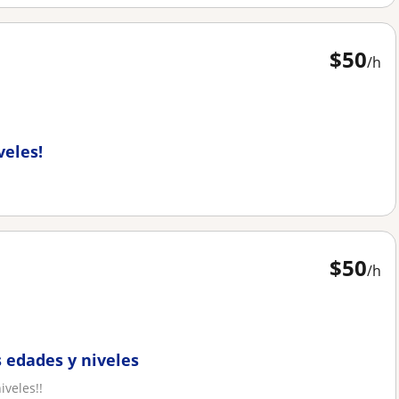
$
50
/h
veles!
$
50
/h
s edades y niveles
iveles!!