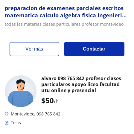
preparacion de examenes parciales escritos
matematica calculo algebra fisica ingenieria
ort catolica um ude utu
todas las materias clases particulares profesor montevideo
ver más
Contactar
alvaro 098 765 842 profesor clases
particulares apoyo liceo facultad
utu online y presencial
$
50
/h
Montevideo, 098 765 842
Tesis