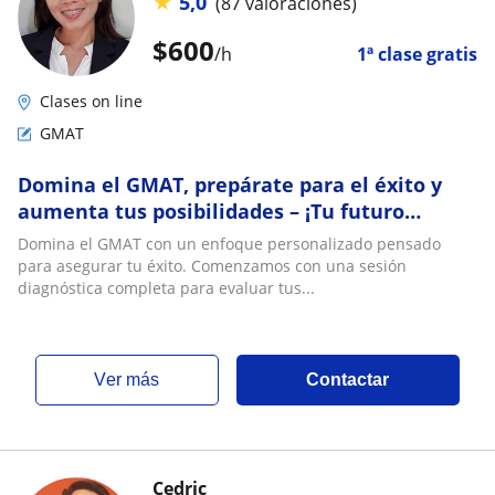
★
5,0
(87 valoraciones)
$
600
/h
1ª clase gratis
Clases on line
GMAT
Domina el GMAT, prepárate para el éxito y
aumenta tus posibilidades – ¡Tu futuro
comienza aquí!
Domina el GMAT con un enfoque personalizado pensado
para asegurar tu éxito. Comenzamos con una sesión
diagnóstica completa para evaluar tus...
ver más
Contactar
Cedric