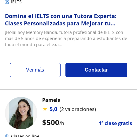
IELTS
Domina el IELTS con una Tutora Experta:
Clases Personalizadas para Mejorar tu
Puntaje en Listening, Reading, Writing y
¡Hola! Soy Memory Banda, tutora profesional de IELTS con
Speaking
más de 5 años de experiencia preparando a estudiantes de
todo el mundo para el exa...
ver más
Contactar
Pamela
★
5,0
(2 valoraciones)
$
500
/h
1ª clase gratis
Clases on line