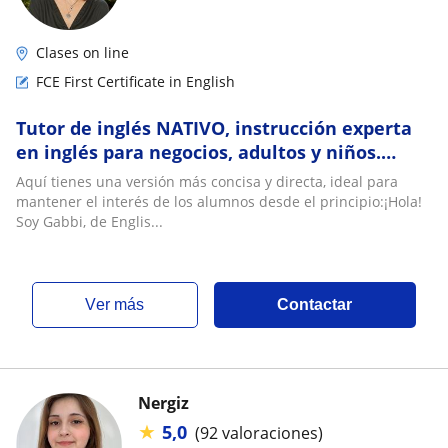
Clases on line
FCE First Certificate in English
Tutor de inglés NATIVO, instrucción experta
en inglés para negocios, adultos y niños.
¡Actualmente preparándome para mudarme
Aquí tienes una versión más concisa y directa, ideal para
a UY!
mantener el interés de los alumnos desde el principio:¡Hola!
Soy Gabbi, de Englis...
ver más
Contactar
Nergiz
★
5,0
(92 valoraciones)