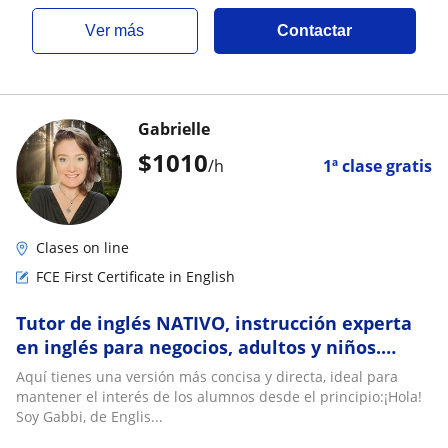
ver más
Contactar
Gabrielle
$
1010
/h
1ª clase gratis
Clases on line
FCE First Certificate in English
Tutor de inglés NATIVO, instrucción experta
en inglés para negocios, adultos y niños.
¡Actualmente preparándome para mudarme
Aquí tienes una versión más concisa y directa, ideal para
a UY!
mantener el interés de los alumnos desde el principio:¡Hola!
Soy Gabbi, de Englis...