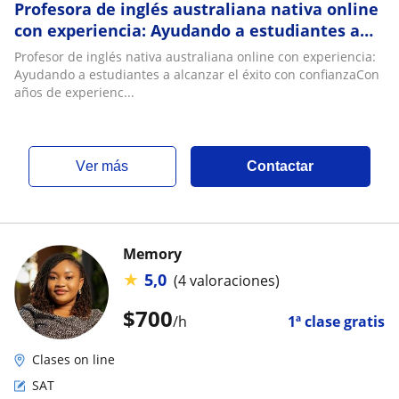
Profesora de inglés australiana nativa online
con experiencia: Ayudando a estudiantes a
alcanzar el éxito con confianza
Profesor de inglés nativa australiana online con experiencia:
Ayudando a estudiantes a alcanzar el éxito con confianzaCon
años de experienc...
ver más
Contactar
Memory
★
5,0
(4 valoraciones)
$
700
/h
1ª clase gratis
Clases on line
SAT