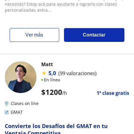
necesitás? Estoy acá para ayudarte a lograrlo con clases
personalizadas, estra...
ver más
Contactar
Matt
★
5,0
(99 valoraciones)
En línea
$
1200
/h
1ª clase gratis
Clases on line
GMAT
Convierte los Desafíos del GMAT en tu
Ventaja Competitiva