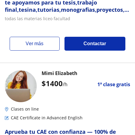
te apoyamos para tu tesis,trabajo
final,tesina,tutorias,monografias,proyectos,cla
particulares
todas las materias liceo facultad
ver más
Contactar
Mimi Elizabeth
$
1400
/h
1ª clase gratis
Clases on line
CAE Certificate in Advanced English
Aprueba tu CAE con confianza — 100% de