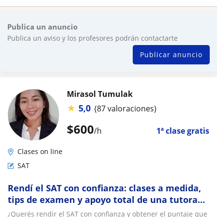
Publica un anuncio
Publica un aviso y los profesores podrán contactarte
Publicar anuncio
Mirasol Tumulak
★
5,0
(87 valoraciones)
$
600
/h
1ª clase gratis
Clases on line
SAT
Rendí el SAT con confianza: clases a medida,
tips de examen y apoyo total de una tutora
con experiencia
¿Querés rendir el SAT con confianza y obtener el puntaje que