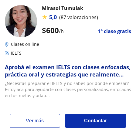
Mirasol Tumulak
★
5,0
(87 valoraciones)
$
600
/h
1ª clase gratis
Clases on line
IELTS
Aprobá el examen IELTS con clases enfocadas,
práctica oral y estrategias que realmente
funcionan
¿Necesitás preparar el IELTS y no sabés por dónde empezar?
Estoy acá para ayudarte con clases personalizadas, enfocadas
en tus metas y adap...
ver más
Contactar