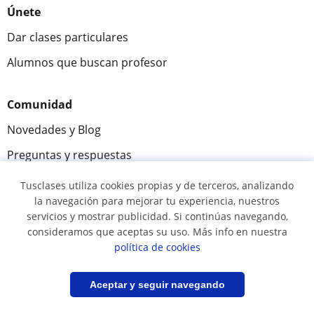
Únete
Dar clases particulares
Alumnos que buscan profesor
Comunidad
Novedades y Blog
Preguntas y respuestas
Tusclases utiliza cookies propias y de terceros, analizando
la navegación para mejorar tu experiencia, nuestros
Fantástica
★★★★★
9,5/10
servicios y mostrar publicidad. Si continúas navegando,
consideramos que aceptas su uso. Más info en nuestra
305915
opiniones de alumnos
política de cookies
Filtrar
Guardar búsqueda
Aceptar y seguir navegando
© 2007 - 2026 Tusclases.com.uy