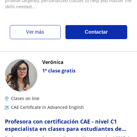
provide targeted, personalized classes to help you master the
skills needed...
ver más
Contactar
Verónica
1ª clase gratis
Clases on line
CAE Certificate in Advanced English
Profesora con certificación CAE - nivel C1
especialista en clases para estudiantes de
7mo a IV medio y preparación de examen PET