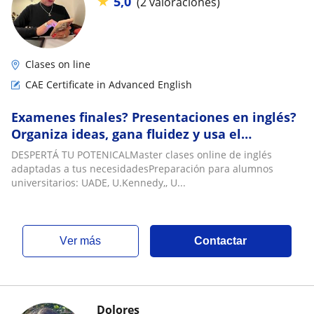
★
5,0
(2 valoraciones)
Clases on line
CAE Certificate in Advanced English
Examenes finales? Presentaciones en inglés?
Organiza ideas, gana fluidez y usa el
vocabulario académico correcto. 30 años
DESPERTÁ TU POTENICALMaster clases online de inglés
preparando estudiantes de profesorados,
adaptadas a tus necesidadesPreparación para alumnos
traductorados y carreras universitarias.?
universitarios: UADE, U.Kennedy,, U...
MASTERCLASES, SOLUCIONES ONLINE: FCE-
CAE-PROFESOR
ver más
Contactar
Dolores