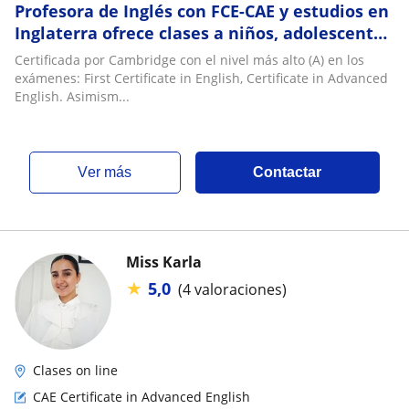
Profesora de Inglés con FCE-CAE y estudios en
Inglaterra ofrece clases a niños, adolescentes
y jóvenes en base a sus necesidades
Certificada por Cambridge con el nivel más alto (A) en los
exámenes: First Certificate in English, Certificate in Advanced
English. Asimism...
ver más
Contactar
Miss Karla
★
5,0
(4 valoraciones)
Clases on line
CAE Certificate in Advanced English