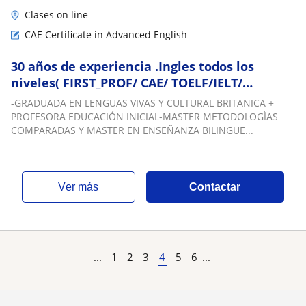
Clases on line
CAE Certificate in Advanced English
30 años de experiencia .Ingles todos los
niveles( FIRST_PROF/ CAE/ TOELF/IELT/
ADVANCED/ Bec). Flexibilidad horaria.
-GRADUADA EN LENGUAS VIVAS Y CULTURAL BRITANICA +
SPEAKING/ WRITING/ TECNICO/VIAJES/
PROFESORA EDUCACIÓN INICIAL-MASTER METODOLOGÌAS
TRABAJO
COMPARADAS Y MASTER EN ENSEÑANZA BILINGÜE...
ver más
Contactar
...
1
2
3
4
5
6
...