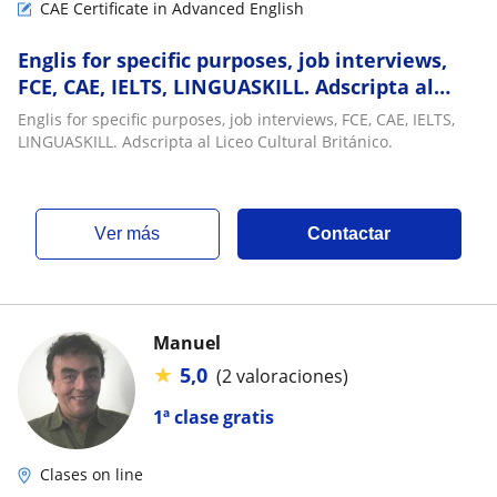
CAE Certificate in Advanced English
Englis for specific purposes, job interviews,
FCE, CAE, IELTS, LINGUASKILL. Adscripta al
Liceo Cultural Británico
Englis for specific purposes, job interviews, FCE, CAE, IELTS,
LINGUASKILL. Adscripta al Liceo Cultural Británico.
ver más
Contactar
Manuel
★
5,0
(2 valoraciones)
1ª clase gratis
Clases on line