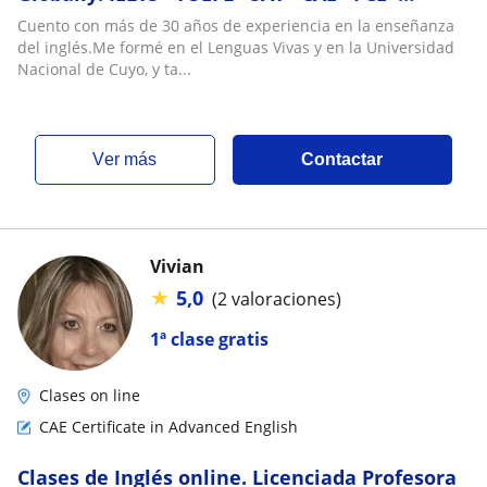
Business English & Speaking Classes ?? Hablá
Cuento con más de 30 años de experiencia en la enseñanza
con fluidez. Obtené resultados. Abrí puertas.
del inglés.Me formé en el Lenguas Vivas y en la Universidad
IELTS · TOEFL · SAT · CAE · FCE · Inglés de
Nacional de Cuyo, y ta...
Negocios y Conversación
ver más
Contactar
Vivian
★
5,0
(2 valoraciones)
1ª clase gratis
Clases on line
CAE Certificate in Advanced English
Clases de Inglés online. Licenciada Profesora