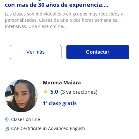
con mas de 30 años de experiencia.
Preparación de Exámenes Internacionales:
Las clases son individuales o en grupos muy reducidos y
FCE CAE
personalizadas. Clases de una o dos horas semanales,
intensivas. Una clase online...
ver más
Contactar
Morena Maiara
★
5,0
(3 valoraciones)
1ª clase gratis
Clases on line
CAE Certificate in Advanced English