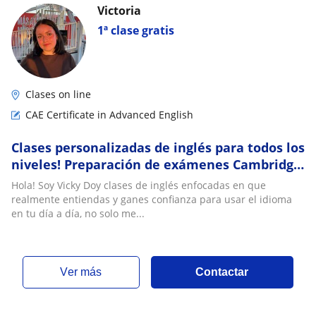
Victoria
1ª clase gratis
Clases on line
CAE Certificate in Advanced English
Clases personalizadas de inglés para todos los
niveles! Preparación de exámenes Cambridge:
PET, FCE, CAE. Apoyo escolar primario
Hola! Soy Vicky Doy clases de inglés enfocadas en que
realmente entiendas y ganes confianza para usar el idioma
en tu día a día, no solo me...
ver más
Contactar