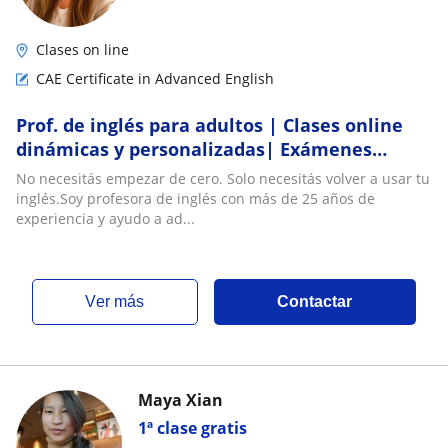
Clases on line
CAE Certificate in Advanced English
Prof. de inglés para adultos | Clases online
dinámicas y personalizadas| Exámenes
Cambridge: FCE- CAE | Conversación| Fluidez
No necesitás empezar de cero. Solo necesitás volver a usar tu
inglés.Soy profesora de inglés con más de 25 años de
experiencia y ayudo a ad...
ver más
Contactar
Maya Xian
1ª clase gratis