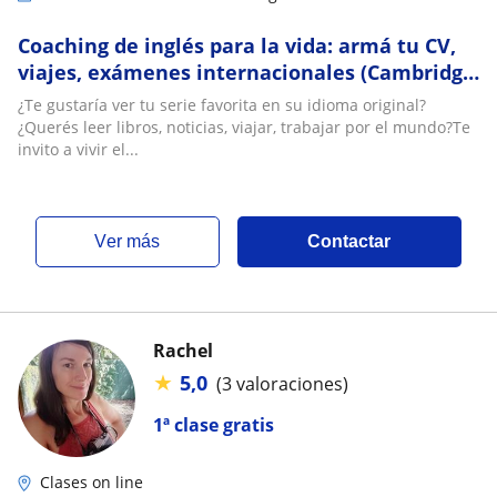
Coaching de inglés para la vida: armá tu CV,
viajes, exámenes internacionales (Cambridge
PET/FCE/CAE/Proficiency)
¿Te gustaría ver tu serie favorita en su idioma original?
¿Querés leer libros, noticias, viajar, trabajar por el mundo?Te
invito a vivir el...
ver más
Contactar
Rachel
★
5,0
(3 valoraciones)
1ª clase gratis
Clases on line