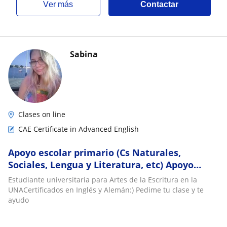
ver más
Contactar
Sabina
Clases on line
CAE Certificate in Advanced English
Apoyo escolar primario (Cs Naturales,
Sociales, Lengua y Literatura, etc) Apoyo
escolar secundario (Materias Humanísticas,
Estudiante universitaria para Artes de la Escritura en la
Lengua y Literatura) Idioma
UNACertificados en Inglés y Alemán:) Pedime tu clase y te
ayudo