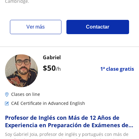
Cambridge.
ver más
Contactar
Gabriel
$
50
/h
1ª clase gratis
Clases on line
CAE Certificate in Advanced English
Profesor de Inglés con Más de 12 Años de
Experiencia en Preparación de Exámenes de
Cambridge (CPE, CAE, FCE)
Soy Gabriel Joia, profesor de inglés y portugués con más de