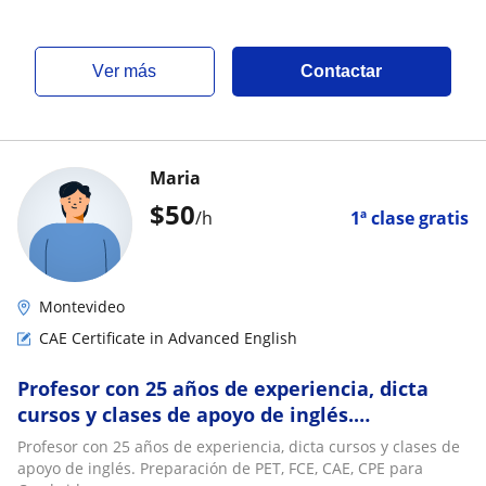
ver más
Contactar
Maria
$
50
/h
1ª clase gratis
Montevideo
CAE Certificate in Advanced English
Profesor con 25 años de experiencia, dicta
cursos y clases de apoyo de inglés.
Preparación de PET, FCE, CAE, CPE para
Profesor con 25 años de experiencia, dicta cursos y clases de
Cambridge
apoyo de inglés. Preparación de PET, FCE, CAE, CPE para