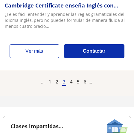
Cambridge Certificate enseña Inglés con
enfoque conversacional y/o académico,
¿Te es fácil entender y aprender las reglas gramaticales del
Business English, Legal English y/o prepara
idioma inglés, pero no puedes formular de manera fluida al
para examen internacional FCE de Cambridge
menos cuatro oracio...
ver más
Contactar
...
1
2
3
4
5
6
...
Clases impartidas...