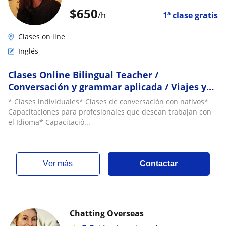
$
650
/h
1ª clase gratis
Clases on line
Inglés
Clases Online Bilingual Teacher /
Conversación y grammar aplicada / Viajes y
trabajo en el exterior
* Clases individuales* Clases de conversación con nativos*
Capacitaciones para profesionales que desean trabajan con
el Idioma* Capacitació...
ver más
Contactar
Chatting Overseas