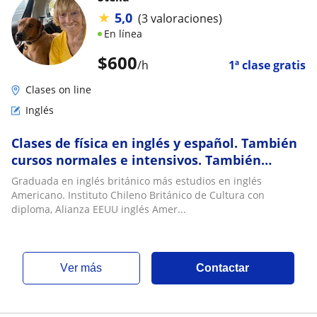
★
5,0
(3 valoraciones)
En línea
$
600
/h
1ª clase gratis
Clases on line
Inglés
Clases de física en inglés y español. También
cursos normales e intensivos. También
holandés con diploma
Graduada en inglés británico más estudios en inglés
Americano. Instituto Chileno Británico de Cultura con
diploma, Alianza EEUU inglés Amer...
ver más
Contactar