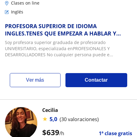
Clases on line
Inglés
PROFESORA SUPERIOR DE IDIOMA
INGLES.TENES QUE EMPEZAR A HABLAR Y
ENTENDER? EMPRESAS Y PROFESIONALES
Soy profesora superior graduada de profesorado
UNIVERSITARIO, especializada enPROFESIONALES Y
DESARROLLADORES No cualquier persona puede e...
ver más
Contactar
Cecilia
★
5,0
(30 valoraciones)
$
639
/h
1ª clase gratis