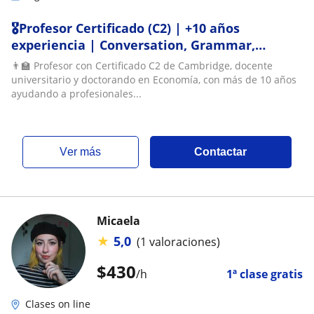
🎖️Profesor Certificado (C2) | +10 años
experiencia | Conversation, Grammar,
Vocabulary & Business
👨‍🏫 Profesor con Certificado C2 de Cambridge, docente
universitario y doctorando en Economía, con más de 10 años
ayudando a profesionales...
ver más
Contactar
Micaela
★
5,0
(1 valoraciones)
$
430
/h
1ª clase gratis
Clases on line