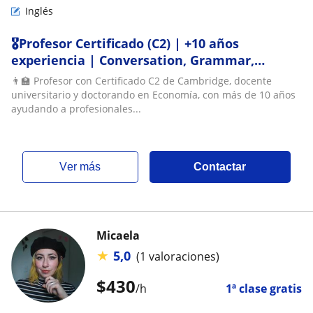
Inglés
🎖️Profesor Certificado (C2) | +10 años
experiencia | Conversation, Grammar,
Vocabulary & Business
👨‍🏫 Profesor con Certificado C2 de Cambridge, docente
universitario y doctorando en Economía, con más de 10 años
ayudando a profesionales...
ver más
Contactar
Micaela
★
5,0
(1 valoraciones)
$
430
/h
1ª clase gratis