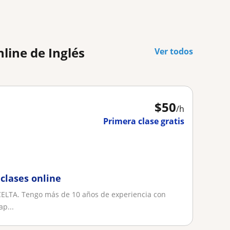
line de Inglés
Ver todos
$
50
/h
Primera clase gratis
 clases online
n CELTA. Tengo más de 10 años de experiencia con
ap...