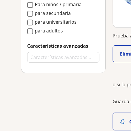
Para niños / primaria
para secundaria
para universitarios
para adultos
Prueba a
Características avanzadas
Elimi
o si lo p
Guarda 