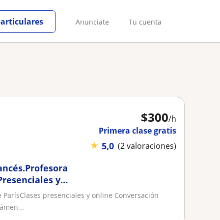
particulares
Anunciate
Tu cuenta
$
300
/h
Primera clase gratis
★
5,0
(2 valoraciones)
rancés.Profesora
Presenciales y
ParísClases presenciales y online Conversación
xámen...