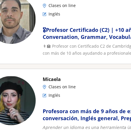
Clases on line
Inglés
🎖️Profesor Certificado (C2) | +10 
Conversation, Grammar, Vocabul
👨‍🏫 Profesor con Certificado C2 de Cambrid
con más de 10 años ayudando a profesionales
Micaela
Clases on line
Inglés
Profesora con más de 9 años de e
conversación, Inglés general, Pr
exámenes int
𝘈𝘱𝘳𝘦𝘯𝘥𝘦𝘳 𝘶𝘯 𝘪𝘥𝘪𝘰𝘮𝘢 𝘦𝘴 𝘶𝘯𝘢 𝘩𝘦𝘳𝘳𝘢𝘮𝘪𝘦𝘯𝘵𝘢 ú𝘵