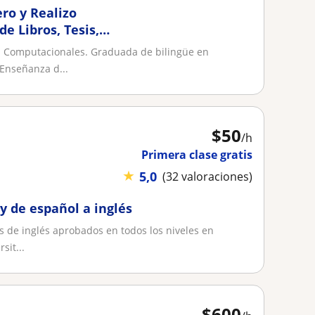
ro y Realizo
e Libros, Tesis,
s
 Computacionales. Graduada de bilingüe en
 Enseñanza d...
$
50
/h
Primera clase gratis
★
5,0
(32 valoraciones)
y de español a inglés
s de inglés aprobados en todos los niveles en
sit...
$
600