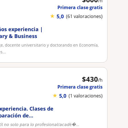
/h
Primera clase gratis
★
5,0
(61 valoraciones)
años experiencia |
ary & Business
ge, docente universitario y doctorando en Economía,
...
$
430
/h
Primera clase gratis
★
5,0
(1 valoraciones)
xperiencia. Clases de
eparación de
𝘭 𝘯𝘰 𝘴𝘰𝘭𝘰 𝘱𝘢𝘳𝘢 𝘭𝘰 𝘱𝘳𝘰𝘧𝘦𝘴𝘪𝘰𝘯𝘢𝘭/𝘢𝘤𝘢𝘥é�...