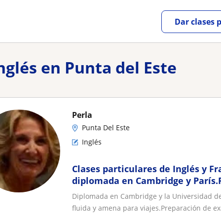
Dar clases 
nglés en Punta del Este
Perla
Punta Del Este
Inglés
Clases particulares de Inglés y F
diplomada en Cambridge y París.
online.Preparacion exámenes
Diplomada en Cambridge y la Universidad de 
fluida y amena para viajes.Preparación de e