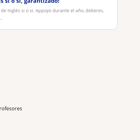
 si o si, garantizado!
e Inglés si o si. Appoyo durante el año, deberes,
..
rofesores