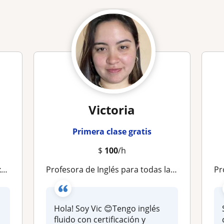
Victoria
Primera clase gratis
$
100
/h
h
Profesora de Inglés para todas las edades
Pr
Hola! Soy Vic 😊Tengo inglés
fluido con certificación y