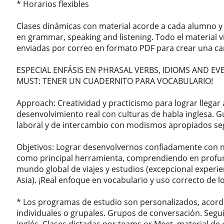
* Horarios flexibles
Clases dinámicas con material acorde a cada alumno y 
en grammar, speaking and listening. Todo el material vi
enviadas por correo en formato PDF para crear una c
ESPECIAL ENFÁSIS EN PHRASAL VERBS, IDIOMS AND EV
MUST: TENER UN CUADERNITO PARA VOCABULARIO!
Approach: Creatividad y practicismo para lograr llegar 
desenvolvimiento real con culturas de habla inglesa. G
laboral y de intercambio con modismos apropiados segú
Objetivos: Lograr desenvolvernos confiadamente con n
como principal herramienta, comprendiendo en profun
mundo global de viajes y estudios (excepcional experien
Asia). ¡Real enfoque en vocabulario y uso correcto de l
* Los programas de estudio son personalizados, acorde
individuales o grupales. Grupos de conversación. Segu
inglés. Clases dictadas por teams or Meet, material de 