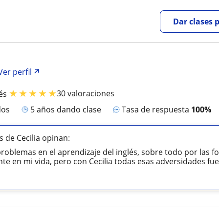
Dar clases 
Ver perfil
★
★
★
★
★
30 valoraciones
és
dos
5 años dando clase
Tasa de respuesta
100%
 de Cecilia opinan:
roblemas en el aprendizaje del inglés, sobre todo por las 
te en mi vida, pero con Cecilia todas esas adversidades fue