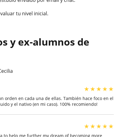
luar tu nivel inicial.
os y ex-alumnos de
ecilia
★
★
★
★
★
n orden en cada una de ellas. También hace foco en el
luido y el nativo (en mi caso). 100% recomiendo!
★
★
★
★
★
ilia to help me further my dream of becoming more