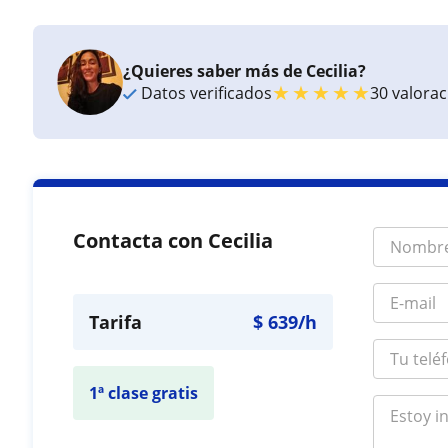
¿Quieres saber más de Cecilia?
★
★
★
★
★
Datos verificados
30 valora
Contacta con Cecilia
Tarifa
$
639
/h
1ª clase gratis