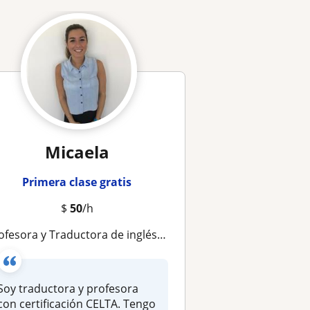
Micaela
Primera clase gratis
$
50
/h
ofesora y Traductora de inglés- clases online
Soy traductora y profesora
con certificación CELTA. Tengo