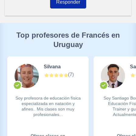
Responder
Top profesores de Francés en
Uruguay
Silvana
Sa
(
7
)
Soy profesora de educación física
Soy Santiago Bor
especializada en natación y
Educación Fís
afines.. Mis clases son muy
Trainer y g
profesionales...
Actualmente
Ofrece clases en
Ofrece c