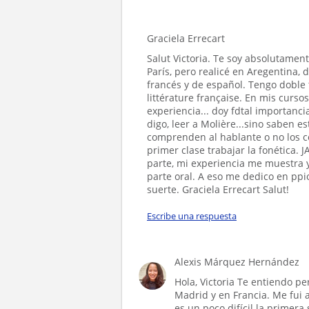
Graciela Errecart
Salut Victoria. Te soy absolutament
París, pero realicé en Aregentina, 
francés y de español. Tengo doble 
littérature française. En mis curs
experiencia... doy fdtal importanci
digo, leer a Molière...sino saben e
comprenden al hablante o no los c
primer clase trabajar la fonética. J
parte, mi experiencia me muestra 
parte oral. A eso me dedico en ppi
suerte. Graciela Errecart Salut!
Escribe una respuesta
Alexis Márquez Hernández
Hola, Victoria Te entiendo p
Madrid y en Francia. Me fui a
es un poco difícil la primer