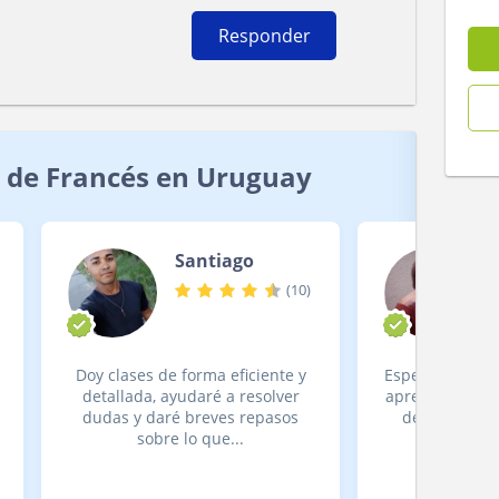
Responder
 de Francés en Uruguay
Santiago
(
10
)
Doy clases de forma eficiente y
Especializada 
detallada, ayudaré a resolver
aprendizaje Má
dudas y daré breves repasos
de experienc
sobre lo que...
Curso