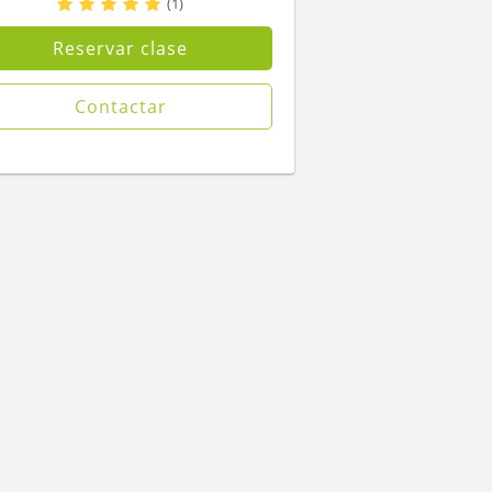
(
1
)
Reservar clase
Contactar
Silvia
Romina
(
1
)
(
19
)
en modelo DUA de
Estudiante de la carrera de Dr.
s de treinta años
medicina Udelar - Montevideo /
ia en docencia.
Uruguay. Con una experiencia
s par...
de más de...