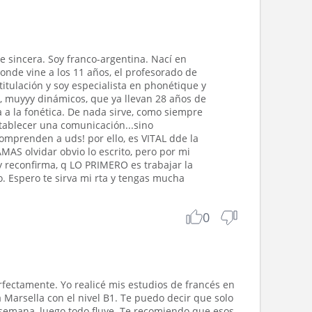
e sincera. Soy franco-argentina. Nací en
donde vine a los 11 años, el profesorado de
titulación y soy especialista en phonétique y
os, muyyy dinámicos, que ya llevan 28 años de
a a la fonética. De nada sirve, como siempre
stablecer una comunicación...sino
omprenden a uds! por ello, es VITAL dde la
AMAS olvidar obvio lo escrito, pero por mi
y reconfirma, q LO PRIMERO es trabajar la
o. Espero te sirva mi rta y tengas mucha
0
erfectamente. Yo realicé mis estudios de francés en
 Marsella con el nivel B1. Te puedo decir que solo
a semana, luego todo fluye. Te recomiendo que esos