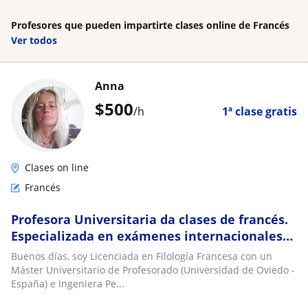
Profesores que pueden impartirte clases online de Francés
Ver todos
Anna
$
500
/h
1ª clase gratis
Clases on line
Francés
Profesora Universitaria da clases de francés.
Especializada en exámenes internacionales
DELF (A1-A2-B1-B2)/ DALF(C1-C2)
Buenos días, soy Licenciada en Filología Francesa con un
Máster Universitario de Profesorado (Universidad de Oviedo -
España) e Ingeniera Pe...