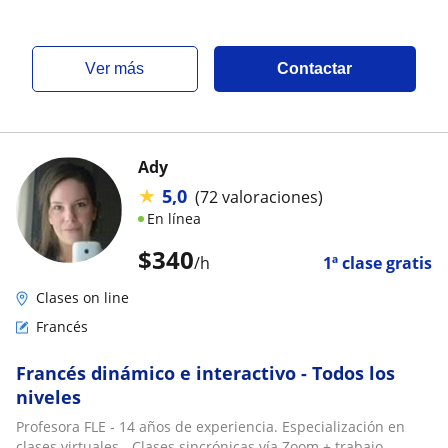
ver más
Contactar
Ady
★
5,0
(72 valoraciones)
En línea
$
340
/h
1ª clase gratis
Clases on line
Francés
Francés dinámico e interactivo - Todos los
niveles
Profesora FLE - 14 años de experiencia. Especialización en
clases virtuales.- Clases sincrónicas vía Zoom + trabajo