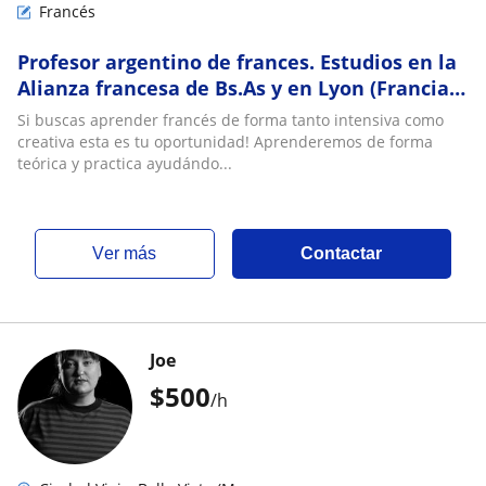
Francés
Profesor argentino de frances. Estudios en la
Alianza francesa de Bs.As y en Lyon (Francia).
Imparto clases de forma online
Si buscas aprender francés de forma tanto intensiva como
creativa esta es tu oportunidad! Aprenderemos de forma
teórica y practica ayudándo...
ver más
Contactar
Joe
$
500
/h