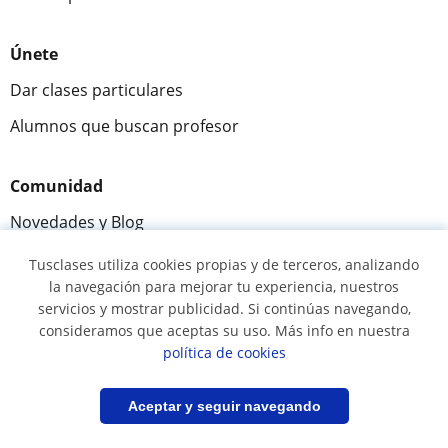
Únete
Dar clases particulares
Alumnos que buscan profesor
Comunidad
Novedades y Blog
Preguntas y respuestas
Tusclases utiliza cookies propias y de terceros, analizando
la navegación para mejorar tu experiencia, nuestros
servicios y mostrar publicidad. Si continúas navegando,
consideramos que aceptas su uso. Más info en nuestra
Fantástica
★★★★★
9,5/10
política de cookies
305915
opiniones de alumnos
Filtrar
Guardar búsqueda
Aceptar y seguir navegando