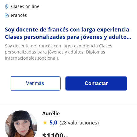
Clases on line
Francés
Soy docente de francés con larga experiencia
Clases personalizadas para jóvenes y adultos.
Diplomas internacionales.(opcional)
Soy docente de francés con larga experiencia Clases
personalizadas para jóvenes y adultos. Diplomas
internacionales.(opcional).
ver más
Contactar
Aurélie
★
5,0
(28 valoraciones)
$
1100
/h