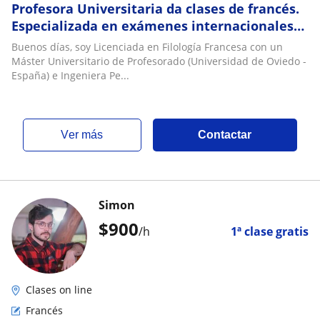
Profesora Universitaria da clases de francés.
Especializada en exámenes internacionales
DELF (A1-A2-B1-B2)/ DALF(C1-C2)
Buenos días, soy Licenciada en Filología Francesa con un
Máster Universitario de Profesorado (Universidad de Oviedo -
España) e Ingeniera Pe...
ver más
Contactar
Simon
$
900
/h
1ª clase gratis
Clases on line
Francés