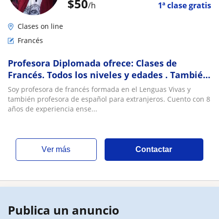
$
50
/h
1ª clase gratis
Clases on line
Francés
Profesora Diplomada ofrece: Clases de
Francés. Todos los niveles y edades . También
DELF y pronunciación
Soy profesora de francés formada en el Lenguas Vivas y
también profesora de español para extranjeros. Cuento con 8
años de experiencia ense...
ver más
Contactar
Publica un anuncio