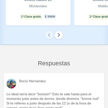
Montevideo
Maldo
1ª Clase gratis
$
300
/H
1ª Clase grat
Respuestas
Rocío Hernández
Lo ideal sería decir "bonsoir!" Esto te vale hasta para el
momento justo antes de dormir, donde diremos: "bonne nuit".
Si te refieres a justo después de las 12 (o de la hora de
comer), mejor decir "bon après-midi"