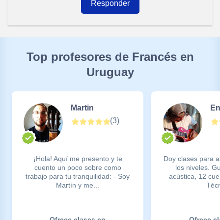
Responder
Top profesores de Francés en
Uruguay
Martin
En
(
3
)
¡Hola! Aquí me presento y te
Doy clases para 
cuento un poco sobre como
los niveles. Gui
trabajo para tu tranquilidad: - Soy
acústica, 12 cue
Martín y me...
Técn
Ofrece clases en
Ofrece c