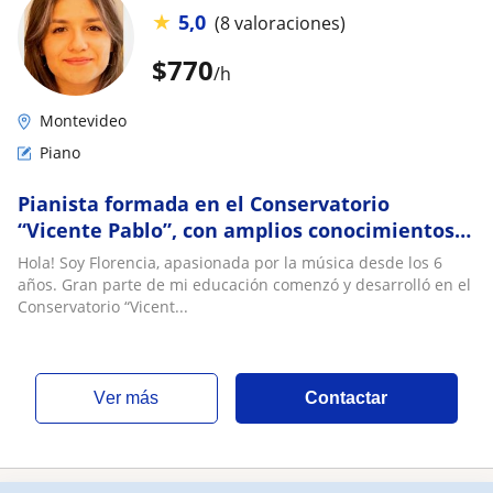
★
5,0
(8 valoraciones)
$
770
/h
Montevideo
Piano
Pianista formada en el Conservatorio
“Vicente Pablo”, con amplios conocimientos
musicales aplicados al instrumento. ¡Clases
Hola! Soy Florencia, apasionada por la música desde los 6
person
años. Gran parte de mi educación comenzó y desarrolló en el
Conservatorio “Vicent...
ver más
Contactar