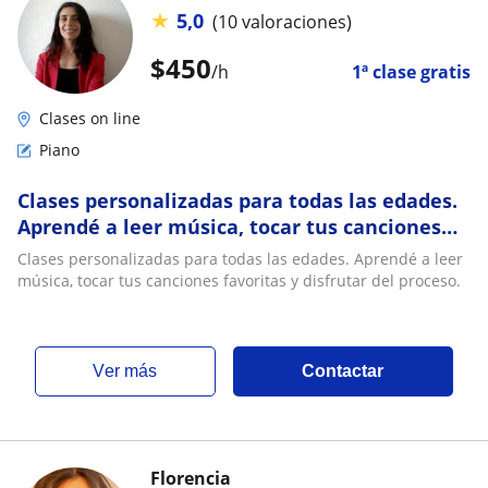
★
5,0
(10 valoraciones)
$
450
/h
1ª clase gratis
Clases on line
Piano
Clases personalizadas para todas las edades.
Aprendé a leer música, tocar tus canciones
favoritas y disfrutar del proceso
Clases personalizadas para todas las edades. Aprendé a leer
música, tocar tus canciones favoritas y disfrutar del proceso.
ver más
Contactar
Florencia