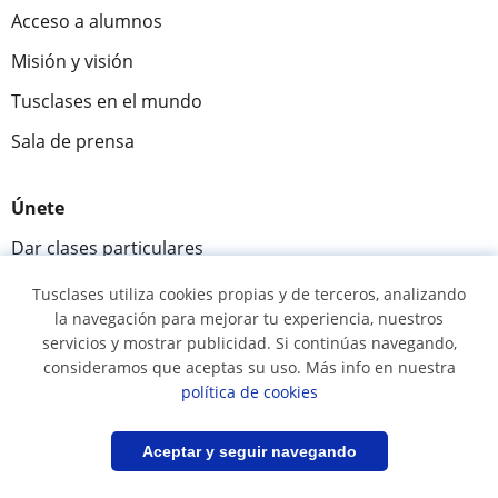
Acceso a alumnos
Misión y visión
Tusclases en el mundo
Sala de prensa
Únete
Dar clases particulares
Alumnos que buscan profesor
Tusclases utiliza cookies propias y de terceros, analizando
la navegación para mejorar tu experiencia, nuestros
servicios y mostrar publicidad. Si continúas navegando,
Comunidad
consideramos que aceptas su uso. Más info en nuestra
política de cookies
Novedades y Blog
Preguntas y respuestas
Filtrar
Guardar búsqueda
Aceptar y seguir navegando