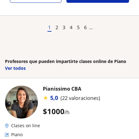
1
2
3
4
5
6
...
Profesores que pueden impartirte clases online de Piano
Ver todos
Pianissimo CBA
★
5,0
(22 valoraciones)
$
1000
/h
Clases on line
Piano