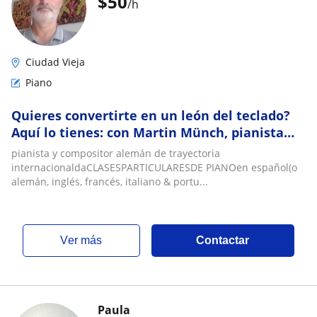
$
50
/h
Ciudad Vieja
Piano
Quieres convertirte en un león del teclado?
Aquí lo tienes: con Martin Münch, pianista
alemán
pianista y compositor alemán de trayectoria
internacionaldaCLASESPARTICULARESDE PIANOen español(o
alemán, inglés, francés, italiano & portu...
ver más
Contactar
Paula