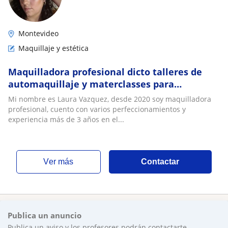
Montevideo
Maquillaje y estética
Maquilladora profesional dicto talleres de
automaquillaje y materclasses para
maquilladores
Mi nombre es Laura Vazquez, desde 2020 soy maquilladora
profesional, cuento con varios perfeccionamientos y
experiencia más de 3 años en el...
ver más
Contactar
Publica un anuncio
Publica un aviso y los profesores podrán contactarte