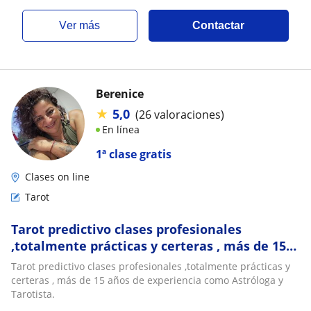
ver más
Contactar
Berenice
★
5,0
(26 valoraciones)
En línea
1ª clase gratis
Clases on line
Tarot
Tarot predictivo clases profesionales
,totalmente prácticas y certeras , más de 15
años de experiencia como Astróloga y
Tarot predictivo clases profesionales ,totalmente prácticas y
Tarotista
certeras , más de 15 años de experiencia como Astróloga y
Tarotista.