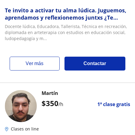
Te invito a activar tu alma lúdica. Juguemos,
aprendamos y reflexionemos juntxs ¿Te
sumás?
Docente lúdica, Educadora, Tallerista, Técnica en recreación,
diplomada en arteterapia con estudios en educación social,
ludopedagogía y m...
ver más
Contactar
Martín
$
350
/h
1ª clase gratis
Clases on line