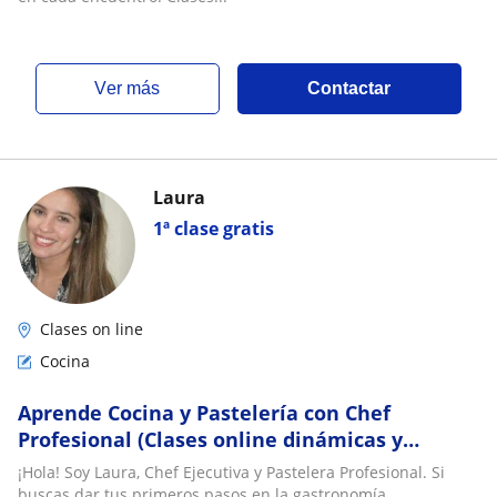
ver más
Contactar
Laura
1ª clase gratis
Clases on line
Cocina
Aprende Cocina y Pastelería con Chef
Profesional (Clases online dinámicas y
adaptadas a tu ritmo)
¡Hola! Soy Laura, Chef Ejecutiva y Pastelera Profesional. Si
buscas dar tus primeros pasos en la gastronomía,