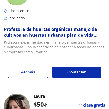
Clases on line
Jardinería
Profesora de huertas orgánicas manejo de
cultivos en huertas urbanas plan de vida
autosustentable formulación de productos
Profesora experimentada en manejo de huertas urbanas y
para plantas reproducción de plantas y
suburbanas. Con la capacidad de enseñar a todas las edades
árboles
o empresas como llevar ad...
ver más
Contactar
Laura
$
50
/h
1ª clase gratis