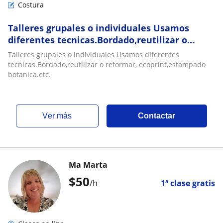
Costura
Talleres grupales o individuales Usamos
diferentes tecnicas.Bordado,reutilizar o
reformar, ecoprint,estampado botanica.etc
Talleres grupales o individuales Usamos diferentes
tecnicas.Bordado,reutilizar o reformar, ecoprint,estampado
botanica.etc.
ver más
Contactar
Ma Marta
$
50
/h
1ª clase gratis