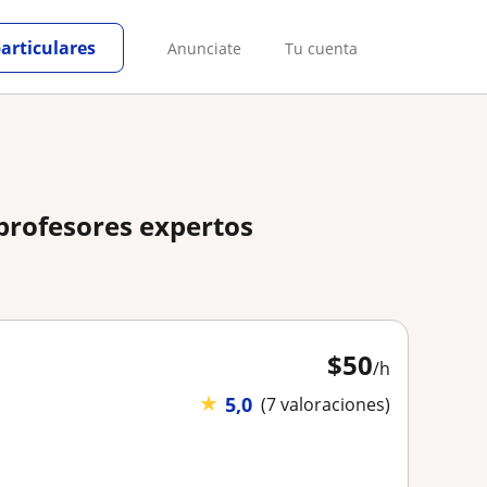
particulares
Anunciate
Tu cuenta
 profesores expertos
$
50
/h
★
5,0
(7 valoraciones)