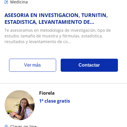
Medicina
ASESORIA EN INVESTIGACION, TURNITIN,
ESTADISTICA, LEVANTAMIENTO DE
CORRECCIONES
Te asesoramos en metodologia de investigación, tipo de
estudio, tamaño de muestra y fórmulas, estadistica,
resultados y levantamiento de co...
ver más
Contactar
Fiorela
1ª clase gratis
Clases on line