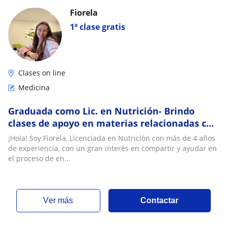
Fiorela
1ª clase gratis
Clases on line
Medicina
Graduada como Lic. en Nutrición- Brindo
clases de apoyo en materias relacionadas con
la salud y nutrición-Fisiologia, Fisiopatolog
¡Hola! Soy Fiorela, Licenciada en Nutrición con más de 4 años
de experiencia, con un gran interés en compartir y ayudar en
el proceso de en...
ver más
Contactar