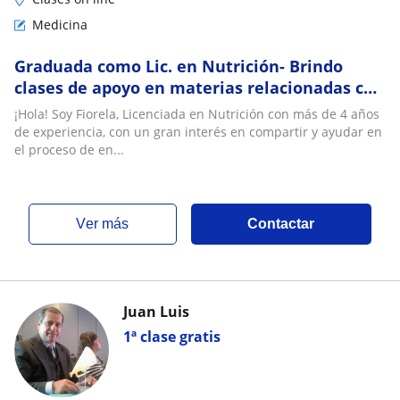
Medicina
Graduada como Lic. en Nutrición- Brindo
clases de apoyo en materias relacionadas con
la salud y nutrición-Fisiologia, Fisiopatolog
¡Hola! Soy Fiorela, Licenciada en Nutrición con más de 4 años
de experiencia, con un gran interés en compartir y ayudar en
el proceso de en...
ver más
Contactar
Juan Luis
1ª clase gratis