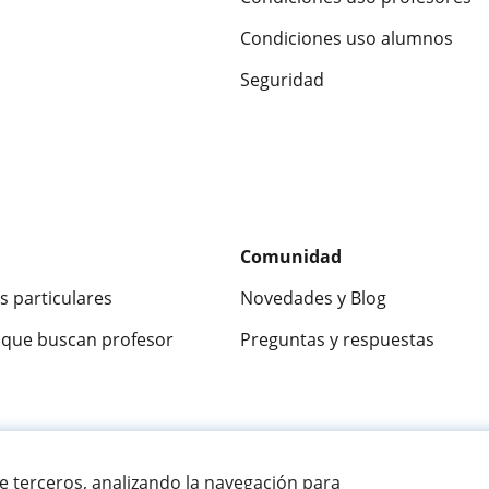
Condiciones uso alumnos
Seguridad
Comunidad
s particulares
Novedades y Blog
que buscan profesor
Preguntas y respuestas
ca
9,5/10
★★★★★
9,5/10
305883
opinion
de terceros, analizando la navegación para