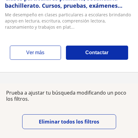
bachillerato. Cursos, pruebas, exámenes
tutorías. Toda las materias ( excepto inglés)
Me desempeño en clases particulares a escolares brindando
apoyo en lectura, escritura, comprensión lectora,
razonamiento y trabajos en plat...
ver más
Contactar
Prueba a ajustar tu búsqueda modificando un poco
los filtros.
Eliminar todos los filtros