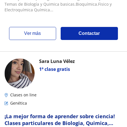
en Biotecnología
Temas de Biología y Quimica basicas.Bioquímica.Fisico y
Electroquímica Química...
ver más
Contactar
Sara Luna Vélez
1ª clase gratis
Clases on line
Genética
¡La mejor forma de aprender sobre ciencia!
Clases particulares de Biologia, Quimica,