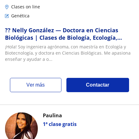
Clases on line
Genética
?? Nelly González — Doctora en Ciencias
Biológicas | Clases de Biología, Ecología,
Biotecnología y Apoyo Académico
¡Hola! Soy ingeniera agrónoma, con maestría en Ecología y
Biotecnología, y doctora en Ciencias Biológicas. Me apasiona
enseñar y ayudar a o...
ver más
Contactar
Paulina
1ª clase gratis