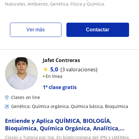
Naturales, Ambiente, Genética, Física y Química.
ver más
Contactar
Jafet Contreras
★
5,0
(3 valoraciones)
En línea
1ª clase gratis
Clases on line
Genética: Química orgánica, Química básica, Bioquímica
Entiende y Aplica QUÍMICA, BIOLOGÍA,
Bioquímica, Química Orgánica, Analítica,
Enzimatica, Inmunología y Genetica con Ing.
Clases y Tutoria por Ing. En biotecnología del IPN y UAEMex.