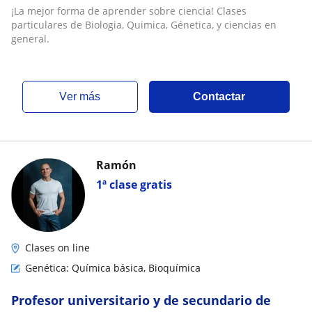
Génetica, y ciencias en general
¡La mejor forma de aprender sobre ciencia! Clases
particulares de Biologia, Quimica, Génetica, y ciencias en
general.
ver más
Contactar
Ramón
1ª clase gratis
Clases on line
Genética: Química básica, Bioquímica
Profesor universitario y de secundario de