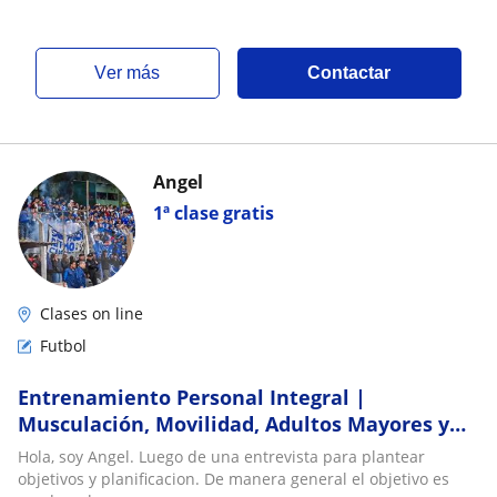
ver más
Contactar
Angel
1ª clase gratis
Clases on line
Futbol
Entrenamiento Personal Integral |
Musculación, Movilidad, Adultos Mayores y
Preparación Física Deportiva (Fútbol, Básquet
Hola, soy Angel. Luego de una entrevista para plantear
y Más)
objetivos y planificacion. De manera general el objetivo es