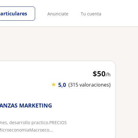
particulares
Anunciate
Tu cuenta
$
50
/h
★
5,0
(315 valoraciones)
FINANZAS MARKETING
ones, desarrollo practico.PRECIOS
MicroeconomiaMacroeco...