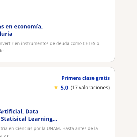
ías en economía,
duría
 invertir en instrumentos de deuda como CETES o
e...
Primera clase gratis
★
5,0
(17 valoraciones)
rtificial, Data
 Statisical Learning
ría en Ciencias por la UNAM. Hasta antes de la
 y e...