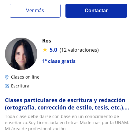
ver más
Contactar
Ros
★
5,0
(12 valoraciones)
1ª clase gratis
Clases on line
Escritura
Clases particulares de escritura y redacción
(ortografía, corrección de estilo, tesis, etc.).
Profesora Titulada en Letras Modernas
Toda clase debe darse con base en un conocimiento de
enseñanza.Soy Licenciada en Letras Modernas por la UNAM.
Mi área de profesionalización...