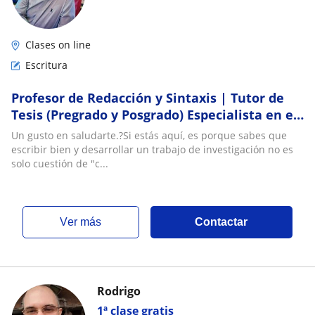
Clases on line
Escritura
Profesor de Redacción y Sintaxis | Tutor de
Tesis (Pregrado y Posgrado) Especialista en el
área de Humanidades y Ciencias Sociales
Un gusto en saludarte.?Si estás aquí, es porque sabes que
escribir bien y desarrollar un trabajo de investigación no es
solo cuestión de "c...
ver más
Contactar
Rodrigo
1ª clase gratis