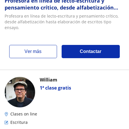
Profesora en línea de lecto-escritura y
pensamiento crítico, desde alfabetización
hasta elaboración de escritos tipo ensayo
Profesora en línea de lecto-escritura y pensamiento crítico,
desde alfabetización hasta elaboración de escritos tipo
ensayo.
ver más
Contactar
William
1ª clase gratis
Clases on line
Escritura