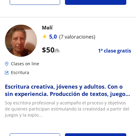
Malí
★
5,0
(7 valoraciones)
$
50
/h
1ª clase gratis
Clases on line
Escritura
Escritura creativa, jóvenes y adultos. Con o
sin experiencia. Producción de textos, juegos
con el lenguaje, recursos narrativos
Soy escritora profesional y acompaño el proceso y objetivos
de quienes participan estimulando la creatividad a partir del
juegos y la explo...