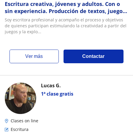
Escritura creativa, jóvenes y adultos. Con o
sin experiencia. Producción de textos, juegos
con el lenguaje, recursos narrativos
Soy escritora profesional y acompaño el proceso y objetivos
de quienes participan estimulando la creatividad a partir del
juegos y la explo...
ver más
Contactar
Lucas G.
1ª clase gratis
Clases on line
Escritura