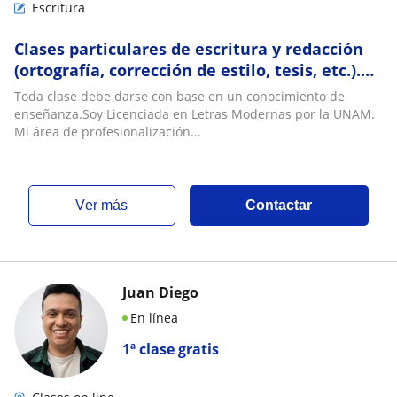
Escritura
Clases particulares de escritura y redacción
(ortografía, corrección de estilo, tesis, etc.).
Profesora Titulada en Letras Modernas
Toda clase debe darse con base en un conocimiento de
enseñanza.Soy Licenciada en Letras Modernas por la UNAM.
Mi área de profesionalización...
ver más
Contactar
Juan Diego
En línea
1ª clase gratis