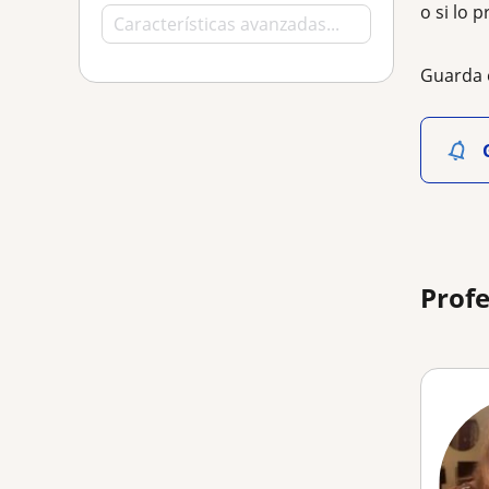
o si lo p
Guarda 
Profe