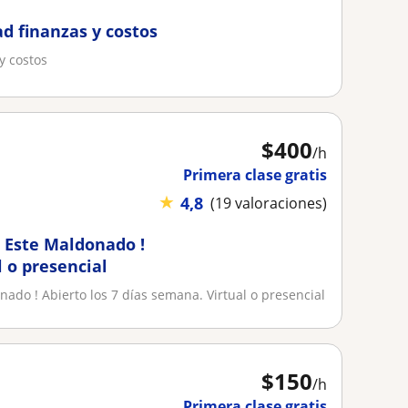
ad finanzas y costos
y costos
$
400
/h
Primera clase gratis
★
4,8
(19 valoraciones)
l Este Maldonado !
l o presencial
nado ! Abierto los 7 días semana. Virtual o presencial
$
150
/h
Primera clase gratis