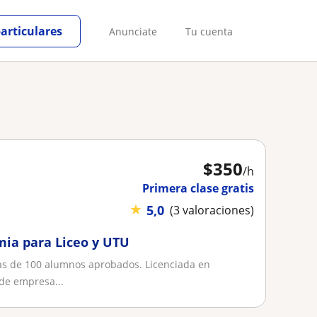
particulares
Anunciate
Tu cuenta
$
350
/h
Primera clase gratis
★
5,0
(3 valoraciones)
mia para Liceo y UTU
as de 100 alumnos aprobados. Licenciada en
 de empresa...