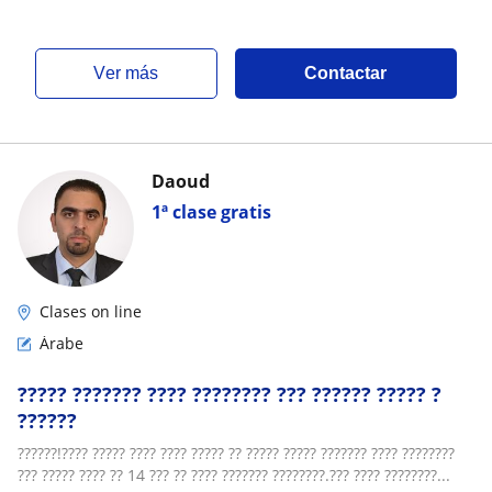
ver más
Contactar
Daoud
1ª clase gratis
Clases on line
Árabe
????? ??????? ???? ???????? ??? ?????? ????? ?
??????
??????!???? ????? ???? ???? ????? ?? ????? ????? ??????? ???? ????????
??? ????? ???? ?? 14 ??? ?? ???? ??????? ????????.??? ???? ????????...