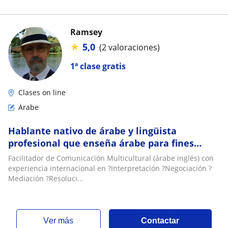
Ramsey
★
5,0
(2 valoraciones)
1ª clase gratis
Clases on line
Árabe
Hablante nativo de árabe y lingüista
profesional que enseña árabe para fines
específicos
Facilitador de Comunicación Multicultural (árabe inglés) con
experiencia internacional en ?Interpretación ?Negociación ?
Mediación ?Resoluci...
ver más
Contactar