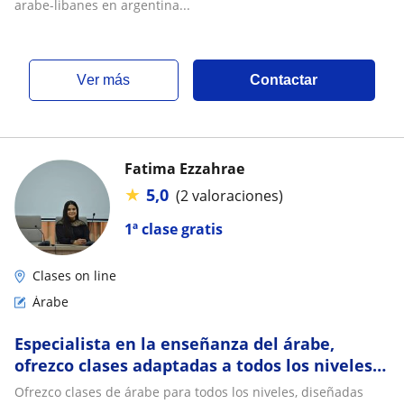
arabe-libanes en argentina...
ver más
Contactar
Fatima Ezzahrae
★
5,0
(2 valoraciones)
1ª clase gratis
Clases on line
Árabe
Especialista en la enseñanza del árabe,
ofrezco clases adaptadas a todos los niveles,
con el objetivo de ayudar a cada estudiante
Ofrezco clases de árabe para todos los niveles, diseñadas