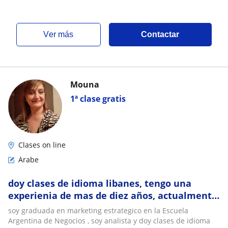
ver más
Contactar
Mouna
1ª clase gratis
Clases on line
Árabe
doy clases de idioma libanes, tengo una
experienia de mas de diez años, actualmente
doy particulare y en forma onl line
soy graduada en marketing estrategico en la Escuela
Argentina de Negocios , soy analista y doy clases de idioma