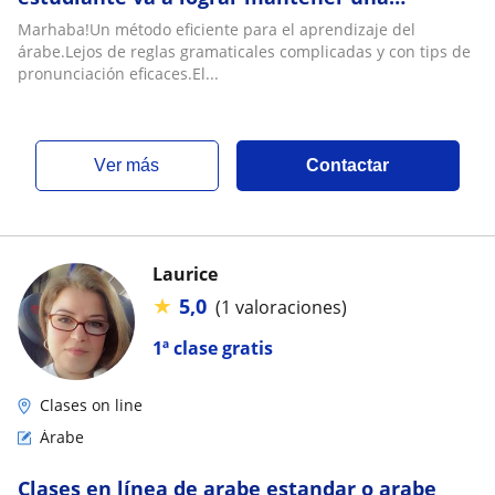
conversacion despues de solo tres meses de
Marhaba!Un método eficiente para el aprendizaje del
estudio
árabe.Lejos de reglas gramaticales complicadas y con tips de
pronunciación eficaces.El...
ver más
Contactar
Laurice
★
5,0
(1 valoraciones)
1ª clase gratis
Clases on line
Árabe
Clases en línea de arabe estandar o arabe