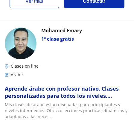
ver más
Contactar
Mohamed Emary
1ª clase gratis
Clases on line
Árabe
Aprende árabe con profesor nativo. Clases
personalizadas para todos los niveles.
¡Empieza tu aventura hoy!
Mis clases de árabe están diseñadas para principiantes y
niveles intermedios. Ofrezco lecciones prácticas, dinámicas y
adaptadas a las nece...