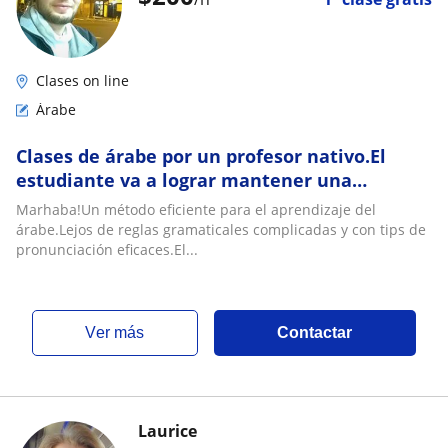
Clases on line
Árabe
Clases de árabe por un profesor nativo.El
estudiante va a lograr mantener una
conversacion despues de solo tres meses de
Marhaba!Un método eficiente para el aprendizaje del
estudio
árabe.Lejos de reglas gramaticales complicadas y con tips de
pronunciación eficaces.El...
ver más
Contactar
Laurice