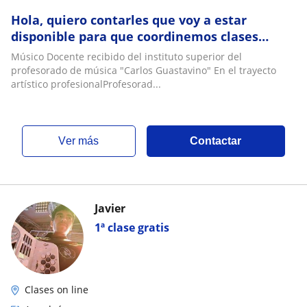
Hola, quiero contarles que voy a estar
disponible para que coordinemos clases
particulares de acordeón a piano y guitarra
Músico Docente recibido del instituto superior del
criolla
profesorado de música "Carlos Guastavino" En el trayecto
artístico profesionalProfesorad...
ver más
Contactar
Javier
1ª clase gratis
Clases on line