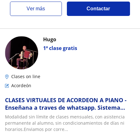
ver más
Contactar
Hugo
1ª clase gratis
Clases on line
Acordeón
CLASES VIRTUALES DE ACORDEON A PIANO -
Enseñana a traves de whatsapp. Sistema
dinámico, accesible y eficaz
Modalidad sin límite de clases mensuales, con asistencia
permanente al alumno, sin condicionamientos de días ni
horarios.Enviamos por corre...