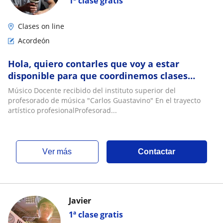
1ª clase gratis
Clases on line
Acordeón
Hola, quiero contarles que voy a estar
disponible para que coordinemos clases
particulares de acordeón a piano y guitarra
Músico Docente recibido del instituto superior del
criolla
profesorado de música "Carlos Guastavino" En el trayecto
artístico profesionalProfesorad...
ver más
Contactar
Javier
1ª clase gratis