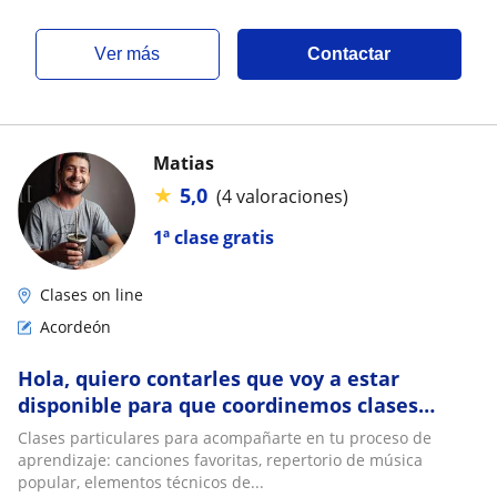
ver más
Contactar
Matias
★
5,0
(4 valoraciones)
1ª clase gratis
Clases on line
Acordeón
Hola, quiero contarles que voy a estar
disponible para que coordinemos clases
particulares de guitarra criolla y acordeón a
Clases particulares para acompañarte en tu proceso de
piano
aprendizaje: canciones favoritas, repertorio de música
popular, elementos técnicos de...