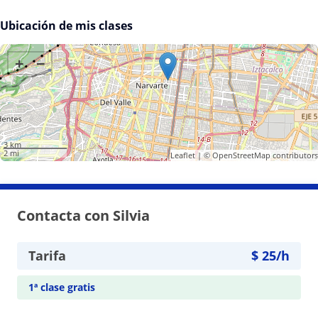
Ubicación de mis clases
+
−
3 km
2 mi
Leaflet
| ©
OpenStreetMap
contributors
Contacta con Silvia
Tarifa
$
25
/h
1ª clase gratis