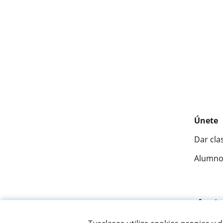
Únete
Dar cla
Alumno
Fantásti