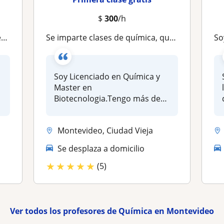
$
300
/h
y
Se imparte clases de química, química básica, química general y química orgánica.Tanto presencial como online
Soy pr
Soy Licenciado en Química y
Master en
Biotecnologia.Tengo más de
10 años de experien...
Montevideo, Ciudad Vieja
Se desplaza a domicilio
★
★
★
★
★
(5)
Ver todos los profesores de Química en Montevideo