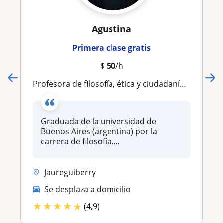
Agustina
Primera clase gratis
$
50
/h
Profesora de filosofía, ética y ciudadanía, política, estética, lógica, etc. Apoyo secundaria, liceo, terciario universitario
Graduada de la universidad de
Buenos Aires (argentina) por la
carrera de filosofía....
Jaureguiberry
Se desplaza a domicilio
★
★
★
★
★
(4,9)