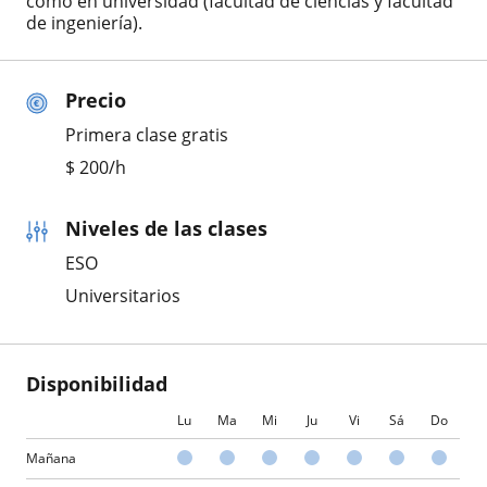
como en universidad (facultad de ciencias y facultad
de ingeniería).
Precio
Primera clase gratis
$
200
/h
Niveles de las clases
ESO
Universitarios
Disponibilidad
Lu
Ma
Mi
Ju
Vi
Sá
Do
Mañana