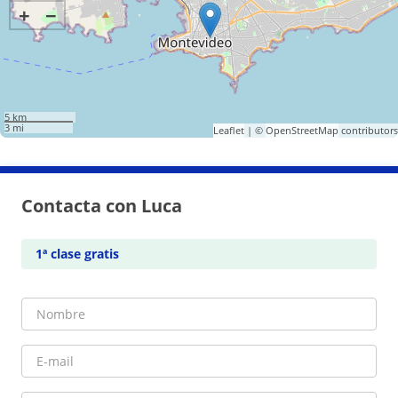
+
−
5 km
3 mi
Leaflet
| ©
OpenStreetMap
contributors
Contacta con Luca
1ª clase gratis